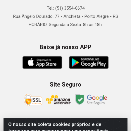
Tel.: (51) 3554-0674
Rua Ângelo Dourado, 77 - Anchieta - Porto Alegre - RS
HORÁRIO: Segunda a Sexta: 8h às 18h.
Baixe já nosso APP
Site Seguro
O nosso site coleta cookies próprios e de
Zein Importação e Comércio LTDA - Av. Senador Queiróz, 274
terceiros para proporcionar uma experiência