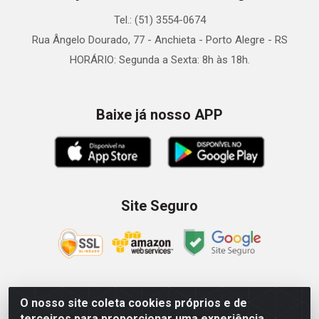
Tel.: (51) 3554-0674
Rua Ângelo Dourado, 77 - Anchieta - Porto Alegre - RS
HORÁRIO: Segunda a Sexta: 8h às 18h.
Baixe já nosso APP
Site Seguro
O nosso site coleta cookies próprios e de
Zein Importação e Comércio LTDA - Av. Senador Queiróz, 274
terceiros para proporcionar uma experiência