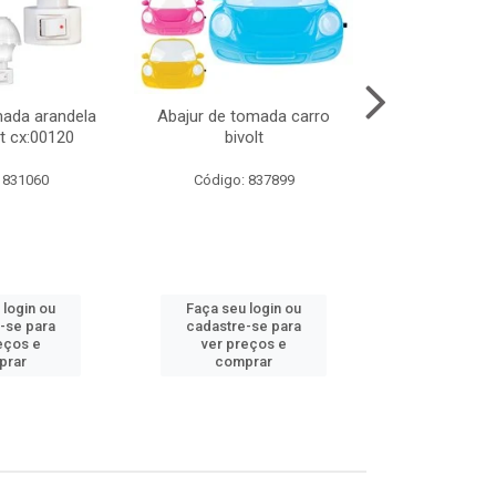
mada arandela
Abajur de tomada carro
Abajur de to
t cx:00120
bivolt
bivol
 831060
Código: 837899
Código:
 login ou
Faça seu login ou
Faça seu 
-se para
cadastre-se para
cadastre
eços e
ver preços e
ver pr
prar
comprar
comp