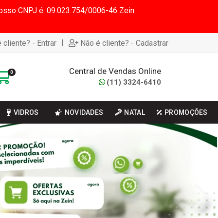
 Nosso CNPJ é: 09.023.754/0006-46 Zein
|
 cliente? - Entrar
Não é cliente? - Cadastrar
Central de Vendas Online
0
(11) 3324-6410
VIDROS
NOVIDADES
NATAL
PROMOÇÕES