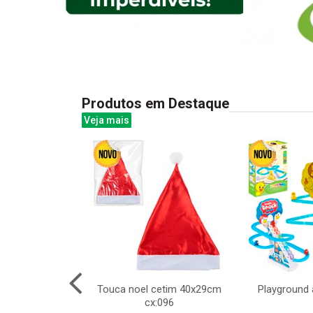
Produtos em Destaque
Veja mais
controle remoto
Touca noel cetim 40x29cm
Playground 
1:20, 7 funcoes
cx:096