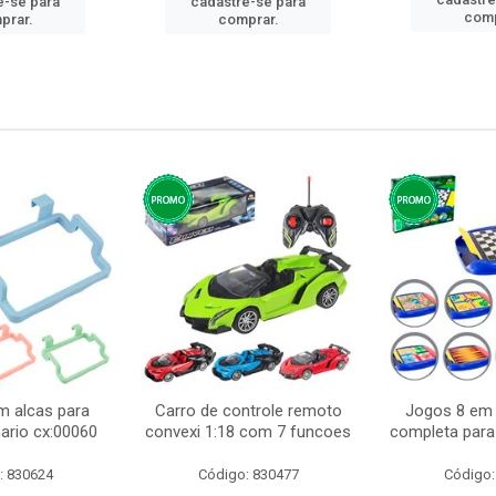
e-se para
cadastre-se para
comp
prar.
comprar.
m alcas para
Carro de controle remoto
Jogos 8 em 
ario cx:00060
convexi 1:18 com 7 funcoes
completa para 
: 830624
Código: 830477
Código: