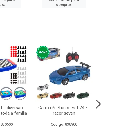
cadastre
rar.
comprar.
comp
1 - diversao
Carro c/r 7funcoes 1:24 z-
Abajur de tom
toda a familia
racer seven
10cm bivol
 830500
Código: 838900
Código: