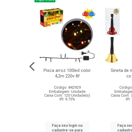
na 150led bco
Pisca arroz 100led color
Sineta de 
x40cm 220v 8f
4,2m 220v 8f
cx
:060
Código: 842929
Código
: 840985
Embalagem: Unidade
Embalage
m: Unidade
Caixa Com: 120 Unidade(s)
Caixa Com: 
60 Unidade(s)
IPI: 9.75%
IPI:
: 9.75%
Faça seu login ou
Faça seu
u login ou
cadastre-se para
cadastr
e-se para