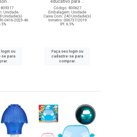
ori...
educativo para ...
Código:
 839317
Código: 830627
Embalagem
: Unidade
Embalagem: Unidade
Caixa Com: 2
8 Unidade(s)
Caixa Com: 240 Unidade(s)
Inmetro: 0
RI-0416-2023-46
Inmetro: 006737/2019
IPI: 
 6.5%
IPI: 6.5%
Faça seu 
 login ou
Faça seu login ou
cadastre
-se para
cadastre-se para
comp
rar.
comprar.