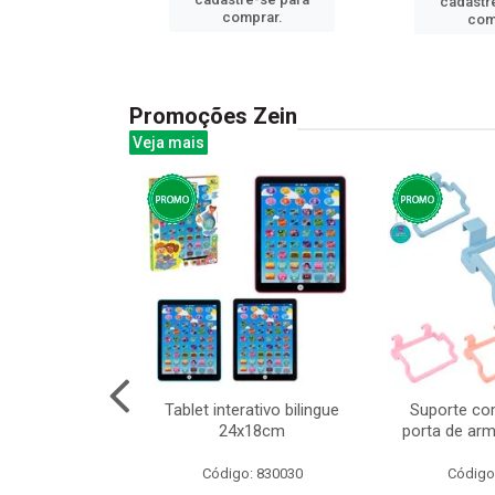
cadastr
prar.
comprar.
com
Promoções Zein
Veja mais
o interativo
Tablet interativo bilingue
Suporte co
13cm cx:00048
24x18cm
porta de arm
: 832384
Código: 830030
Código