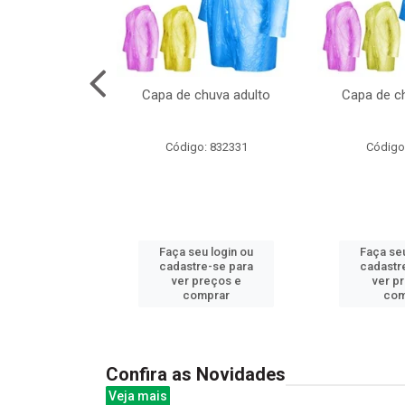
no pote c/molde
Capa de chuva adulto
Capa de ch
: 839020
Código: 832331
Código
u login ou
Faça seu login ou
Faça seu
e-se para
cadastre-se para
cadastr
reços e
ver preços e
ver p
mprar
comprar
com
Confira as Novidades
Veja mais