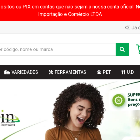
pósitos ou PIX em contas que não sejam a nossa conta oficial.
Importação e Comércio LTDA
Já é
VARIEDADES
FERRAMENTAS
PET
U.D