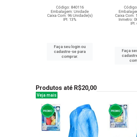
m ...
Código: 840116
Código
: 836407
Embalagem: Unidade
Embalage
m: Unidade
Caixa Com: 96 Unidade(s)
Caixa Com: 
12 Unidade(s)
IPI: 13%
Inmetro: 
4/2025-BRI-TR-1
IPI:
: 6.5%
Faça seu login ou
Faça seu
u login ou
cadastre-se para
cadastr
e-se para
comprar.
com
prar.
Produtos até R$20,00
Veja mais