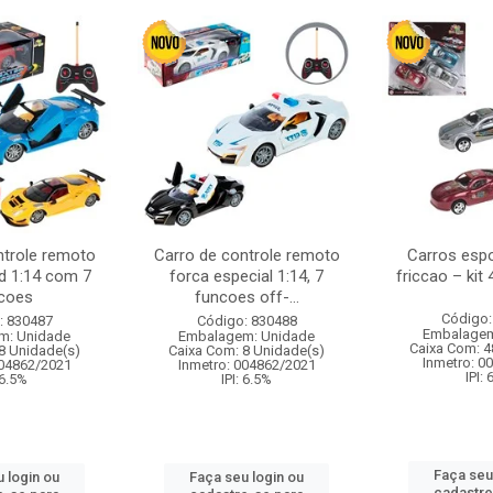
ntrole remoto
Carro de controle remoto
Carros esp
d 1:14 com 7
forca especial 1:14, 7
friccao – kit
coes
funcoes off-...
Código:
: 830487
Código: 830488
Embalagem
m: Unidade
Embalagem: Unidade
Caixa Com: 4
8 Unidade(s)
Caixa Com: 8 Unidade(s)
Inmetro: 0
004862/2021
Inmetro: 004862/2021
IPI:
 6.5%
IPI: 6.5%
Faça seu
 login ou
Faça seu login ou
cadastre