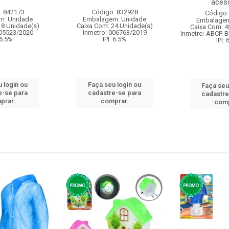
acess
: 842173
Código: 832928
Código:
m: Unidade
Embalagem: Unidade
Embalagem
18 Unidade(s)
Caixa Com: 24 Unidade(s)
Caixa Com: 4
005523/2020
Inmetro: 006763/2019
Inmetro: ABCP-B
 6.5%
IPI: 6.5%
IPI:
 login ou
Faça seu login ou
Faça seu
e-se para
cadastre-se para
cadastre
prar.
comprar.
comp