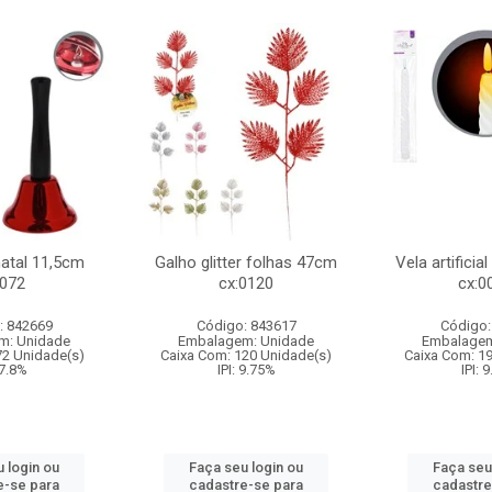
natal 11,5cm
Galho glitter folhas 47cm
Vela artificia
:072
cx:0120
cx:0
: 842669
Código: 843617
Código:
m: Unidade
Embalagem: Unidade
Embalagem
72 Unidade(s)
Caixa Com: 120 Unidade(s)
Caixa Com: 1
 7.8%
IPI: 9.75%
IPI: 
 login ou
Faça seu login ou
Faça seu
e-se para
cadastre-se para
cadastre