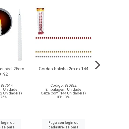
l espiral 25cm
Cordao bolinha 2m cx:144
Lata chap
0192
cx:0
 837614
Código: 830822
Código:
: Unidade
Embalagem: Unidade
Embalagem
92 Unidade(s)
Caixa Com: 144 Unidade(s)
Caixa Com: 6
9.75%
IPI: 13%
IPI: 
 login ou
Faça seu login ou
Faça seu 
-se para
cadastre-se para
cadastre