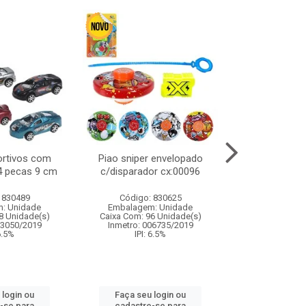
ortivos com
Piao sniper envelopado
Carro de polici
 4 pecas 9 cm
c/disparador cx:00096
com controle
funco
 830489
Código: 830625
Código:
: Unidade
Embalagem: Unidade
Embalagem
8 Unidade(s)
Caixa Com: 96 Unidade(s)
Caixa Com: 2
03050/2019
Inmetro: 006735/2019
Inmetro: 12444
 6.5%
IPI: 6.5%
IPI: 
 login ou
Faça seu login ou
Faça seu 
-se para
cadastre-se para