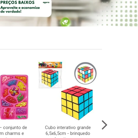
 – conjunto de
Cubo interativo grande
Tapete de 
om charms e
6,5x6,5cm - brinquedo
90x1