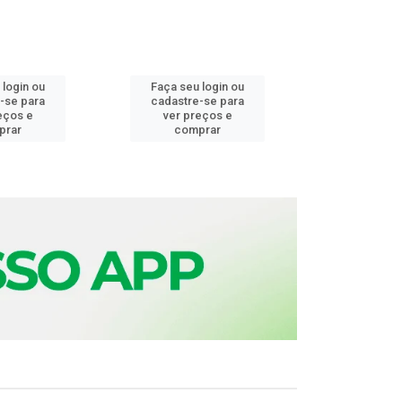
 login ou
Faça seu login ou
Faça seu 
-se para
cadastre-se para
cadastre
eços e
ver preços e
ver pr
prar
comprar
comp