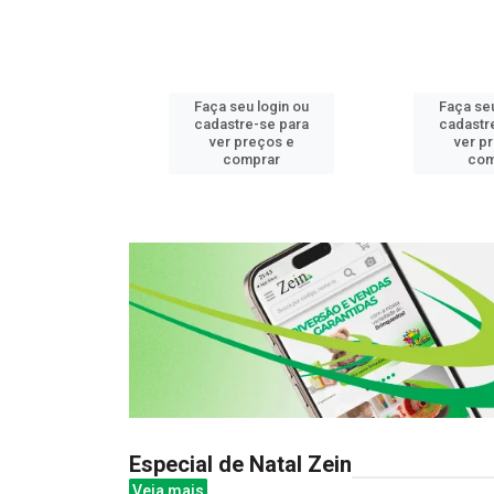
u login ou
Faça seu login ou
Faça seu
e-se para
cadastre-se para
cadastr
reços e
ver preços e
ver p
mprar
comprar
com
Especial de Natal Zein
Veja mais