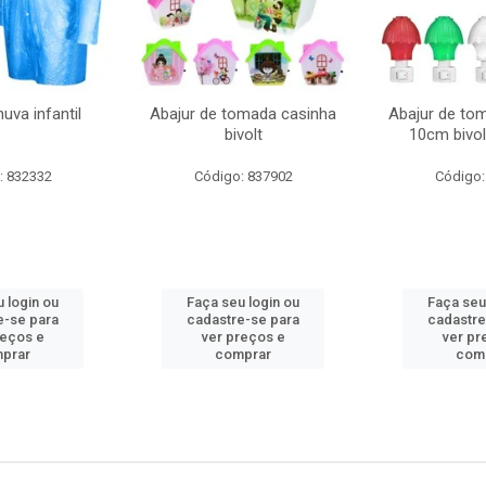
uva infantil
Abajur de tomada casinha
Abajur de to
bivolt
10cm bivol
: 832332
Código: 837902
Código:
 login ou
Faça seu login ou
Faça seu
e-se para
cadastre-se para
cadastre
reços e
ver preços e
ver pr
prar
comprar
com