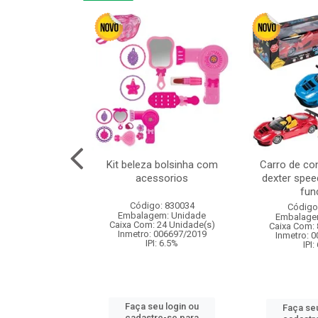
cm 6pcs cx:120
Kit beleza bolsinha com
Carro de co
acessorios
dexter spee
fun
: 830836
Código: 830034
Código
m: Unidade
Embalagem: Unidade
Embalage
120 Unidade(s)
Caixa Com: 24 Unidade(s)
Caixa Com: 
I: 13%
Inmetro: 006697/2019
Inmetro: 
IPI: 6.5%
IPI:
u login ou
Faça seu login ou
Faça seu
e-se para
cadastre-se para