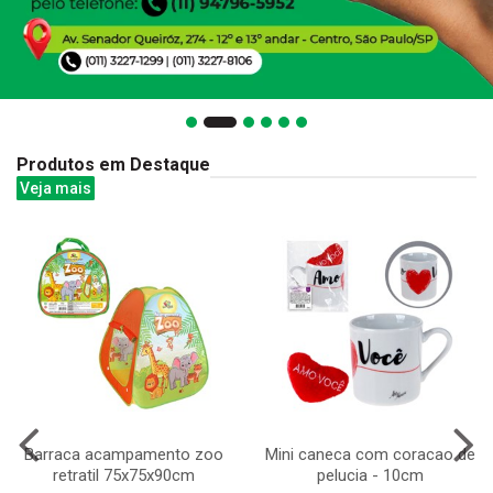
Produtos em Destaque
Veja mais
Barraca acampamento zoo
Mini caneca com coracao de
retratil 75x75x90cm
pelucia - 10cm