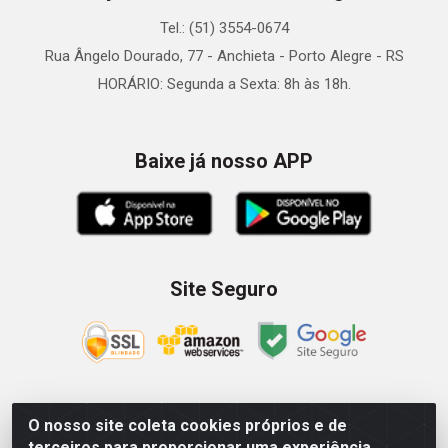
Tel.: (51) 3554-0674
Rua Ângelo Dourado, 77 - Anchieta - Porto Alegre - RS
HORÁRIO: Segunda a Sexta: 8h às 18h.
Baixe já nosso APP
Site Seguro
O nosso site coleta cookies próprios e de
Zein Importação e Comércio LTDA - Av. Senador Queiróz, 274
terceiros para proporcionar uma experiência