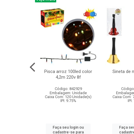
na 150led bco
Pisca arroz 100led color
Sineta de 
x40cm 220v 8f
4,2m 220v 8f
: 840985
Código: 842929
Código
m: Unidade
Embalagem: Unidade
Embalage
60 Unidade(s)
Caixa Com: 120 Unidade(s)
Caixa Com: 
: 9.75%
IPI: 9.75%
IPI:
u login ou
Faça seu login ou
Faça seu
e-se para
cadastre-se para
cadastr