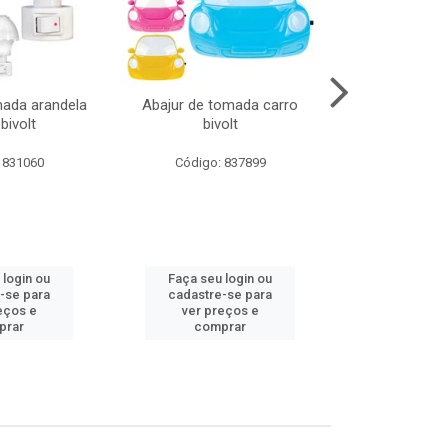
mada arandela
Abajur de tomada carro
Abajur de to
bivolt
bivolt
bivol
 831060
Código: 837899
Código:
 login ou
Faça seu login ou
Faça seu 
-se para
cadastre-se para
cadastre
eços e
ver preços e
ver pr
prar
comprar
comp