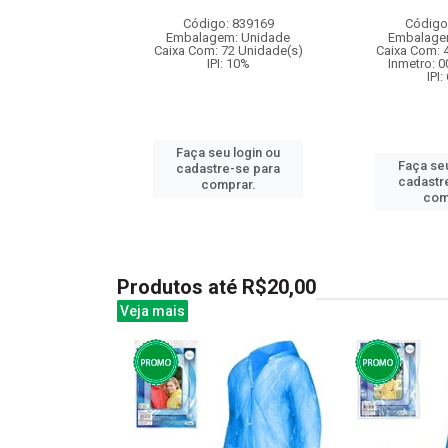
: 841238
Código: 839169
Código
m: Unidade
Embalagem: Unidade
Embalage
96 Unidade(s)
Caixa Com: 72 Unidade(s)
Caixa Com: 
006390/2019
IPI: 10%
Inmetro: 
: 6.5%
IPI:
Faça seu login ou
u login ou
Faça seu
cadastre-se para
e-se para
cadastr
comprar.
prar.
com
Produtos até R$20,00
Veja mais