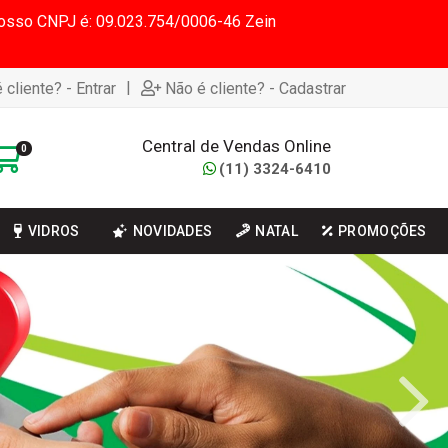
 Nosso CNPJ é: 09.023.754/0006-46 Zein
|
 cliente? - Entrar
Não é cliente? - Cadastrar
Central de Vendas Online
0
(11) 3324-6410
VIDROS
NOVIDADES
NATAL
PROMOÇÕES