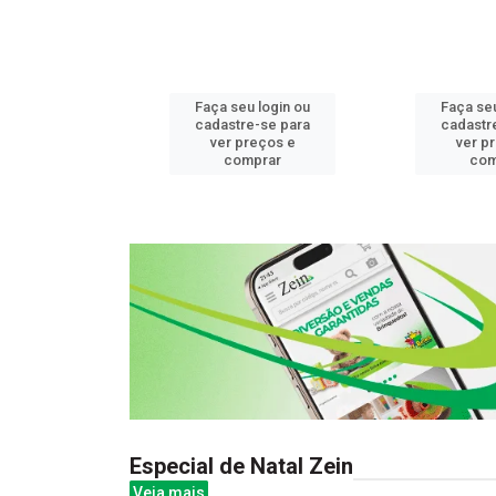
u login ou
Faça seu login ou
Faça seu
e-se para
cadastre-se para
cadastr
reços e
ver preços e
ver p
mprar
comprar
com
Especial de Natal Zein
Veja mais