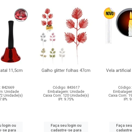
natal 11,5cm
Galho glitter folhas 47cm
Vela artificia
: 842669
Código: 843617
Código:
m: Unidade
Embalagem: Unidade
Embalagem
72 Unidade(s)
Caixa Com: 120 Unidade(s)
Caixa Com: 1
 7.8%
IPI: 9.75%
IPI: 
 login ou
Faça seu login ou
Faça seu
e-se para
cadastre-se para
cadastre