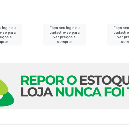
 login ou
Faça seu login ou
Faça seu
e-se para
cadastre-se para
cadastre
reços e
ver preços e
ver pr
prar
comprar
com