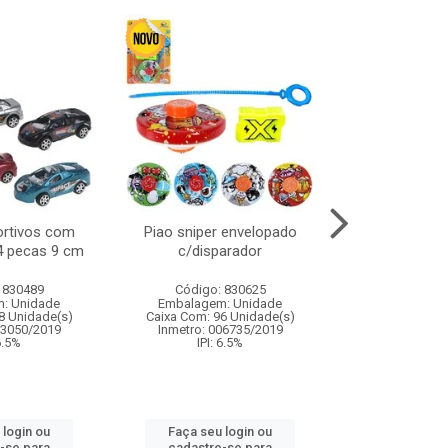
ortivos com
Piao sniper envelopado
Carro de polici
 4 pecas 9 cm
c/disparador
com controle
funco
 830489
Código: 830625
Código:
: Unidade
Embalagem: Unidade
Embalagem
8 Unidade(s)
Caixa Com: 96 Unidade(s)
Caixa Com: 2
03050/2019
Inmetro: 006735/2019
Inmetro: 12444
 6.5%
IPI: 6.5%
IPI: 
 login ou
Faça seu login ou
Faça seu 
-se para
cadastre-se para