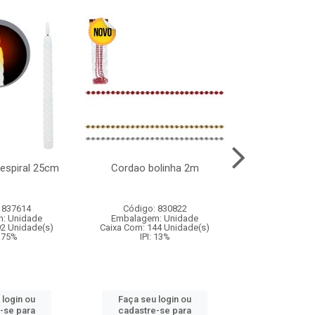
l espiral 25cm
Cordao bolinha 2m
Lata chap
 837614
Código: 830822
Código:
: Unidade
Embalagem: Unidade
Embalagem
92 Unidade(s)
Caixa Com: 144 Unidade(s)
Caixa Com: 6
9.75%
IPI: 13%
IPI: 
 login ou
Faça seu login ou
Faça seu 
-se para
cadastre-se para
cadastre