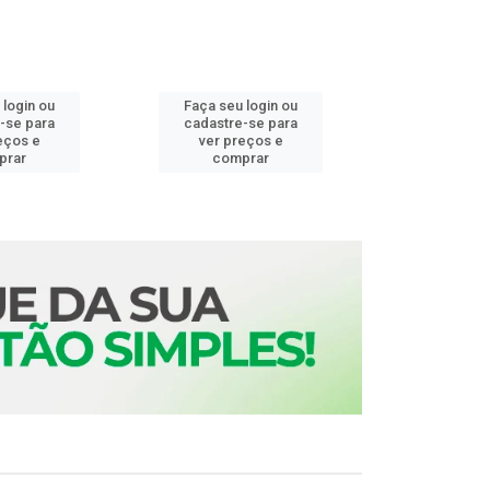
 login ou
Faça seu login ou
Faça seu 
-se para
cadastre-se para
cadastre
eços e
ver preços e
ver pr
prar
comprar
comp