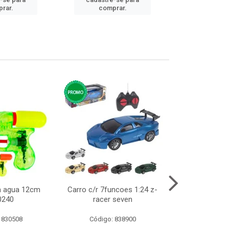
cadastre
rar.
comprar.
comp
ca agua 12cm
Carro c/r 7funcoes 1:24 z-
Abajur de tom
0240
racer seven
10cm b
 830508
Código: 838900
Código: