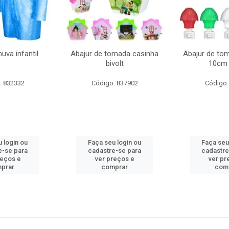
uva infantil
Abajur de tomada casinha
Abajur de to
bivolt
10cm 
: 832332
Código: 837902
Código:
 login ou
Faça seu login ou
Faça seu
e-se para
cadastre-se para
cadastre
reços e
ver preços e
ver pr
prar
comprar
com