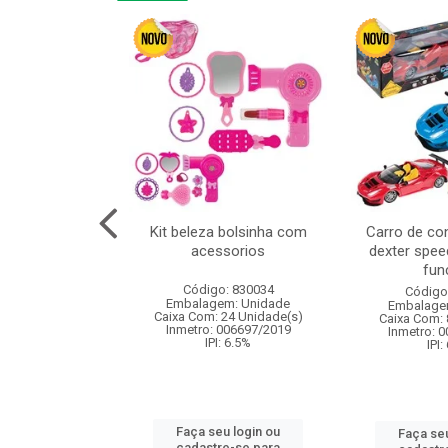
linha duo 2m
Kit beleza bolsinha com
Carro de co
acessorios
dexter spee
fun
: 830825
Código: 830034
Código
m: Unidade
Embalagem: Unidade
Embalage
144 Unidade(s)
Caixa Com: 24 Unidade(s)
Caixa Com: 
I: 13%
Inmetro: 006697/2019
Inmetro: 
IPI: 6.5%
IPI:
u login ou
Faça seu login ou
Faça seu
e-se para
cadastre-se para