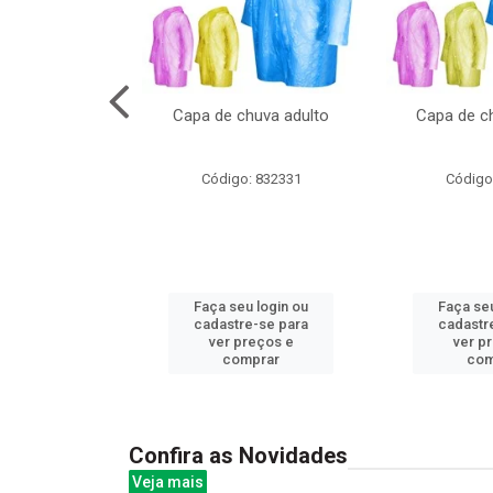
cal com oculos
Capa de chuva adulto
Capa de ch
3cm
: 844379
Código: 832331
Código
u login ou
Faça seu login ou
Faça seu
e-se para
cadastre-se para
cadastr
reços e
ver preços e
ver p
mprar
comprar
com
Confira as Novidades
Veja mais