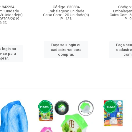
: 842254
Código: 830884
Código:
m: Unidade
Embalagem: Unidade
Embalagem
48 Unidade(s)
Caixa Com: 120 Unidade(s)
Caixa Com: 6
006708/2019
IPI: 13%
IPI: 
 6.5%
Faça seu login ou
Faça seu
 login ou
cadastre-se para
cadastre
e-se para
comprar.
comp
prar.