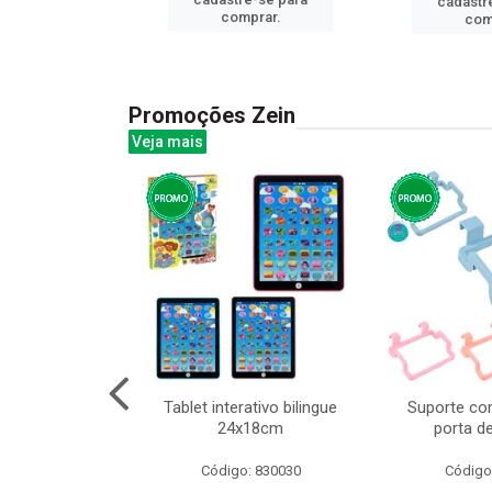
cadastr
prar.
comprar.
com
Promoções Zein
Veja mais
o interativo
Tablet interativo bilingue
Suporte co
l 17x13cm
24x18cm
porta d
: 832384
Código: 830030
Código