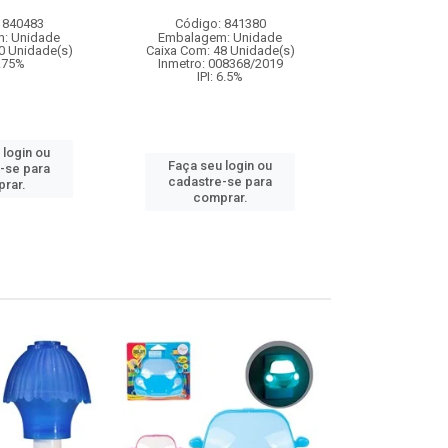
3 dard
 840483
Código: 841380
Código:
: Unidade
Embalagem: Unidade
Embalagem
0 Unidade(s)
Caixa Com: 48 Unidade(s)
Caixa Com: 2
9.75%
Inmetro: 008368/2019
Inmetro: ABCP-B
IPI: 6.5%
IPI: 
 login ou
Faça seu login ou
Faça seu 
-se para
cadastre-se para
cadastre
rar.
comprar.
comp