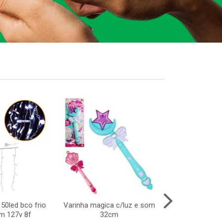
150led bco frio
Varinha magica c/luz e som
Luva lancador
m 127v 8f
32cm
brinquedo de 