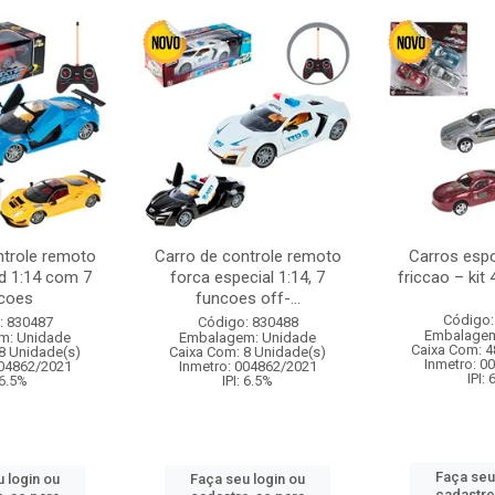
ntrole remoto
Carro de controle remoto
Carros esp
d 1:14 com 7
forca especial 1:14, 7
friccao – kit
coes
funcoes off-...
Código:
: 830487
Código: 830488
Embalagem
m: Unidade
Embalagem: Unidade
Caixa Com: 4
8 Unidade(s)
Caixa Com: 8 Unidade(s)
Inmetro: 0
004862/2021
Inmetro: 004862/2021
IPI:
 6.5%
IPI: 6.5%
Faça seu
 login ou
Faça seu login ou
cadastre