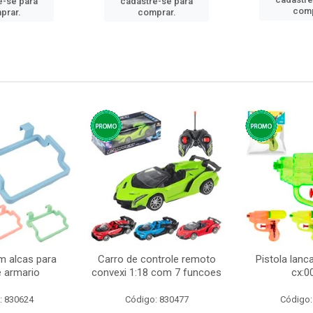
e-se para
cadastre-se para
comp
prar.
comprar.
m alcas para
Carro de controle remoto
Pistola lan
e armario
convexi 1:18 com 7 funcoes
cx:0
: 830624
Código: 830477
Código: