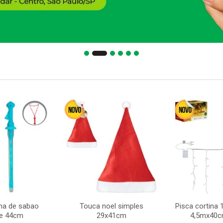
ha de sabao
Touca noel simples
Pisca cortina 
te 44cm
29x41cm
4,5mx40c