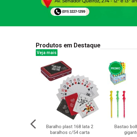
Produtos em Destaque
Veja mais
sinha com
Baralho plast 168 lata 2
Bastao bol
sorios
baralhos c/54 carta
gigan