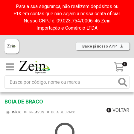
Para a sua segurança, não realizem depósitos ou
PIX em contas que não sejam a nossa conta oficial.
Nosso CNPJ é: 09.023.754/0006-46 Zein
Importação e Comércio LTDA
Baixe já nosso APP
0
BOIA DE BRACO
VOLTAR
INÍCIO
INFLAVEIS
BOIA DE BRACO