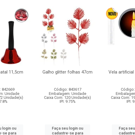
natal 11,5cm
Galho glitter folhas 47cm
Vela artificia
: 842669
Código: 843617
Código:
m: Unidade
Embalagem: Unidade
Embalagem
72 Unidade(s)
Caixa Com: 120 Unidade(s)
Caixa Com: 1
 7.8%
IPI: 9.75%
IPI: 
 login ou
Faça seu login ou
Faça seu
e-se para
cadastre-se para
cadastre