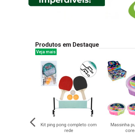
Produtos em Destaque
Veja mais
 resina branca
Kit ping pong completo com
Massinha pu
 10pcs
rede
core