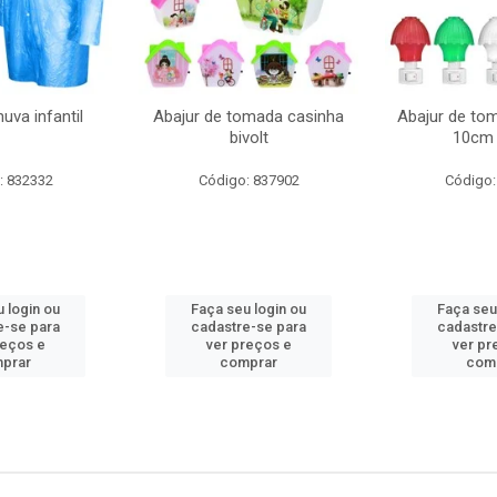
uva infantil
Abajur de tomada casinha
Abajur de to
bivolt
10cm 
: 832332
Código: 837902
Código:
 login ou
Faça seu login ou
Faça seu
e-se para
cadastre-se para
cadastre
reços e
ver preços e
ver pr
prar
comprar
com