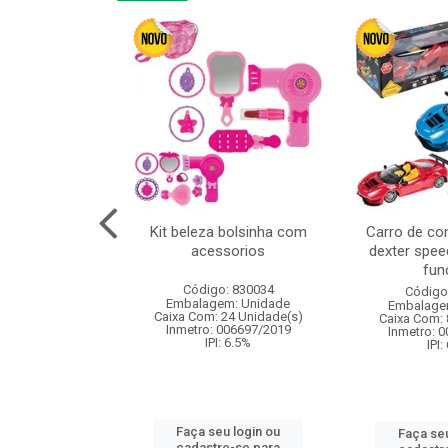
linha duo 2m
Kit beleza bolsinha com
Carro de co
acessorios
dexter spee
fun
: 830825
Código: 830034
Código
m: Unidade
Embalagem: Unidade
Embalage
144 Unidade(s)
Caixa Com: 24 Unidade(s)
Caixa Com: 
I: 13%
Inmetro: 006697/2019
Inmetro: 
IPI: 6.5%
IPI:
u login ou
Faça seu login ou
Faça seu
e-se para
cadastre-se para