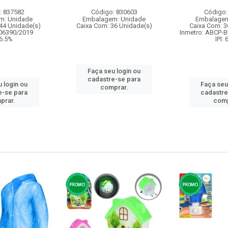
: 837582
Código: 830603
Código:
m: Unidade
Embalagem: Unidade
Embalagem
44 Unidade(s)
Caixa Com: 36 Unidade(s)
Caixa Com: 3
006390/2019
Inmetro: ABCP-B
 6.5%
IPI:
Faça seu login ou
cadastre-se para
 login ou
Faça seu
comprar.
e-se para
cadastre
prar.
comp