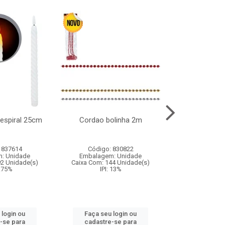
l espiral 25cm
Cordao bolinha 2m
Lata chap
 837614
Código: 830822
Código:
: Unidade
Embalagem: Unidade
Embalagem
92 Unidade(s)
Caixa Com: 144 Unidade(s)
Caixa Com: 6
9.75%
IPI: 13%
IPI: 
 login ou
Faça seu login ou
Faça seu 
-se para
cadastre-se para
cadastre