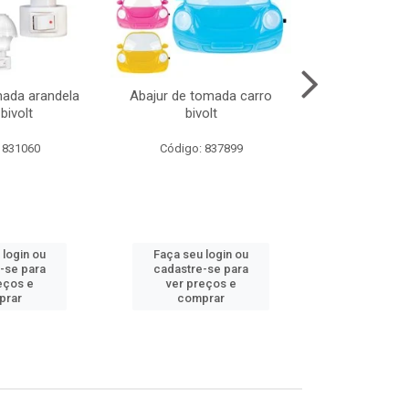
mada arandela
Abajur de tomada carro
Abajur de to
bivolt
bivolt
bivol
 831060
Código: 837899
Código:
 login ou
Faça seu login ou
Faça seu 
-se para
cadastre-se para
cadastre
eços e
ver preços e
ver pr
prar
comprar
comp