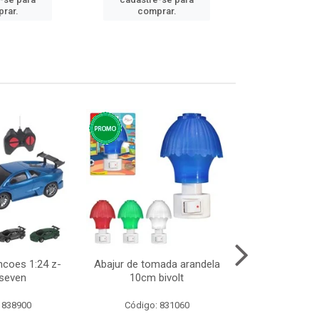
cadastre
rar.
comprar.
comp
ncoes 1:24 z-
Abajur de tomada arandela
Cesto telad
 seven
10cm bivolt
dobravel
 838900
Código: 831060
Código: