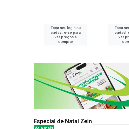
u login ou
Faça seu login ou
Faça seu
e-se para
cadastre-se para
cadastr
reços e
ver preços e
ver p
mprar
comprar
com
Especial de Natal Zein
Veja mais