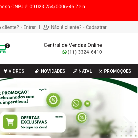
 Nosso CNPJ é: 09.023.754/0006-46 Zein
|
 cliente? - Entrar
Não é cliente? - Cadastrar
Central de Vendas Online
0
(11) 3324-6410
VIDROS
NOVIDADES
NATAL
PROMOÇÕES