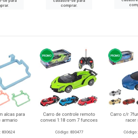
e-se para
cadastre-se para
comp
prar.
comprar.
m alcas para
Carro de controle remoto
Carro c/r 7fu
e armario
convexi 1:18 com 7 funcoes
racer
: 830624
Código: 830477
Código: