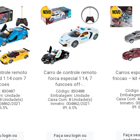
ntrole remoto
Carro de controle remoto
Carros esp
d 1:14 com 7
forca especial 1:14, 7
friccao – kit
coes
funcoes off-...
Código:
: 830487
Código: 830488
Embalagem
m: Unidade
Embalagem: Unidade
Caixa Com: 4
8 Unidade(s)
Caixa Com: 8 Unidade(s)
Inmetro: 0
004862/2021
Inmetro: 004862/2021
IPI:
 6.5%
IPI: 6.5%
Faça seu
 login ou
Faça seu login ou
cadastre