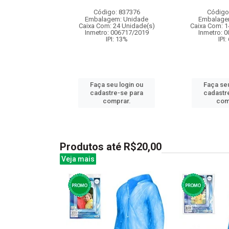
: 837875
Código: 837376
Código
m: Unidade
Embalagem: Unidade
Embalage
24 Unidade(s)
Caixa Com: 24 Unidade(s)
Caixa Com: 1
I: 13%
Inmetro: 006717/2019
Inmetro: 
IPI: 13%
IPI:
u login ou
Faça seu login ou
Faça seu
e-se para
cadastre-se para
cadastr
prar.
comprar.
com
Produtos até R$20,00
Veja mais