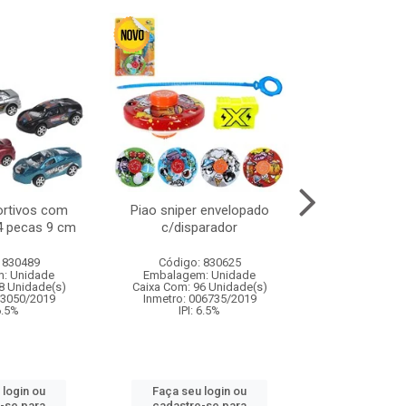
ortivos com
Piao sniper envelopado
Carro de polici
 4 pecas 9 cm
c/disparador
com controle
funco
 830489
Código: 830625
Código:
: Unidade
Embalagem: Unidade
Embalagem
8 Unidade(s)
Caixa Com: 96 Unidade(s)
Caixa Com: 2
03050/2019
Inmetro: 006735/2019
Inmetro: 12444
 6.5%
IPI: 6.5%
IPI: 
 login ou
Faça seu login ou
Faça seu 
-se para
cadastre-se para