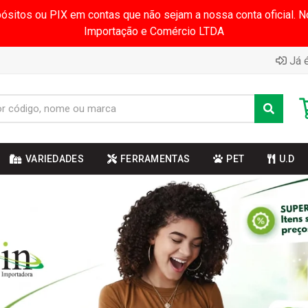
pósitos ou PIX em contas que não sejam a nossa conta oficial.
Importação e Comércio LTDA
Já é
VARIEDADES
FERRAMENTAS
PET
U.D