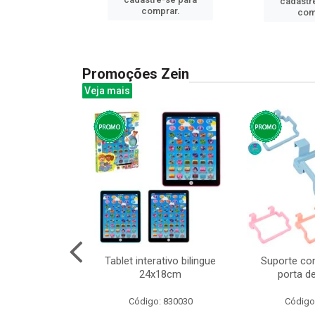
cadastr
prar.
comprar.
com
Promoções Zein
Veja mais
huva adulto
Tablet interativo bilingue
Suporte co
24x18cm
porta d
: 832331
Código: 830030
Código