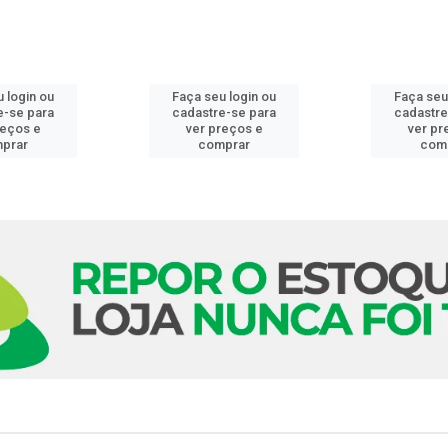
 login ou
Faça seu login ou
Faça seu
e-se para
cadastre-se para
cadastre
reços e
ver preços e
ver pr
prar
comprar
com