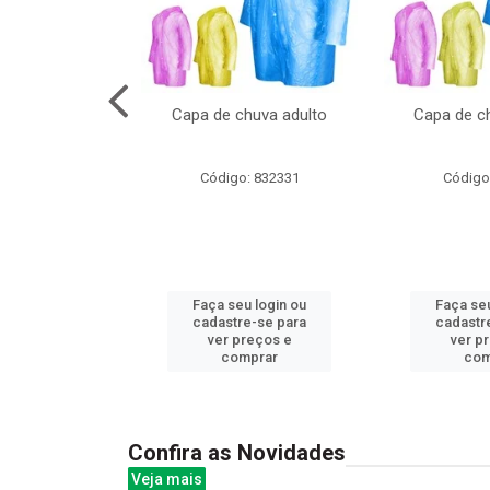
cal com oculos
Capa de chuva adulto
Capa de ch
3cm
: 844379
Código: 832331
Código
u login ou
Faça seu login ou
Faça seu
e-se para
cadastre-se para
cadastr
reços e
ver preços e
ver p
mprar
comprar
com
Confira as Novidades
Veja mais