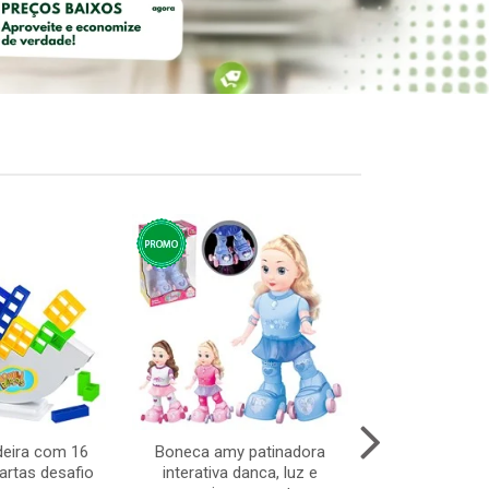
deira com 16
Boneca amy patinadora
Aparador higie
artas desafio
interativa danca, luz e
c/3 