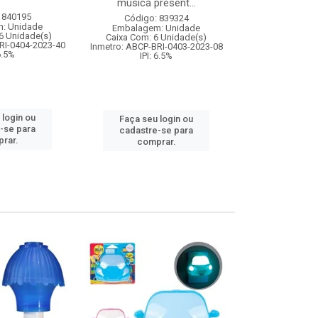
musica present...
 840195
Código:
Código: 839324
: Unidade
Embalagem
Embalagem: Unidade
6 Unidade(s)
Caixa Com: 9
Caixa Com: 6 Unidade(s)
RI-0404-2023-40
IPI: 
Inmetro: ABCP-BRI-0403-2023-08
 6.5%
IPI: 6.5%
Faça seu 
 login ou
Faça seu login ou
cadastre
-se para
cadastre-se para
comp
rar.
comprar.