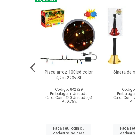
na 150led bco
Pisca arroz 100led color
Sineta de 
x40cm 220v 8f
4,2m 220v 8f
: 840985
Código: 842929
Código
m: Unidade
Embalagem: Unidade
Embalage
60 Unidade(s)
Caixa Com: 120 Unidade(s)
Caixa Com: 
: 9.75%
IPI: 9.75%
IPI:
u login ou
Faça seu login ou
Faça seu
e-se para
cadastre-se para
cadastr