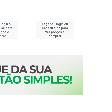
 login ou
Faça seu login ou
Faça seu 
-se para
cadastre-se para
cadastre
eços e
ver preços e
ver pr
prar
comprar
comp