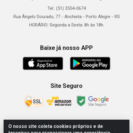
Tel.: (51) 3554-0674
Rua Ângelo Dourado, 77 - Anchieta - Porto Alegre - RS
HORÁRIO: Segunda a Sexta: 8h às 18h.
Baixe já nosso APP
Site Seguro
O nosso site coleta cookies próprios e de
Zein Importação e Comércio LTDA - Av. Senador Queiróz, 274
terceiros para proporcionar uma experiência