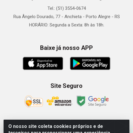
Tel.: (51) 3554-0674
Rua Ângelo Dourado, 77 - Anchieta - Porto Alegre - RS
HORÁRIO: Segunda a Sexta: 8h às 18h.
Baixe já nosso APP
Site Seguro
O nosso site coleta cookies próprios e de
Zein Importação e Comércio LTDA - Av. Senador Queiróz, 274
terceiros para proporcionar uma experiência