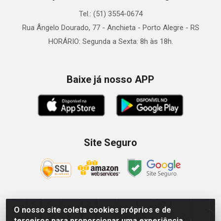
Tel.: (51) 3554-0674
Rua Ângelo Dourado, 77 - Anchieta - Porto Alegre - RS
HORÁRIO: Segunda a Sexta: 8h às 18h.
Baixe já nosso APP
Site Seguro
O nosso site coleta cookies próprios e de
Zein Importação e Comércio LTDA - Av. Senador Queiróz, 274
terceiros para proporcionar uma experiência