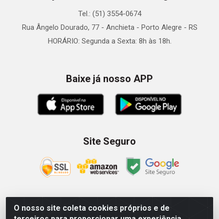
Tel.: (51) 3554-0674
Rua Ângelo Dourado, 77 - Anchieta - Porto Alegre - RS
HORÁRIO: Segunda a Sexta: 8h às 18h.
Baixe já nosso APP
Site Seguro
O nosso site coleta cookies próprios e de
Zein Importação e Comércio LTDA - Av. Senador Queiróz, 274
terceiros para proporcionar uma experiência