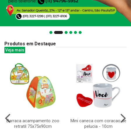
Produtos em Destaque
Veja mais
Barraca acampamento zoo
Mini caneca com coracao de
retratil 75x75x90cm
pelucia - 10cm