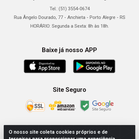
Tel.: (51) 3554-0674
Rua Ângelo Dourado, 77 - Anchieta - Porto Alegre - RS
HORÁRIO: Segunda a Sexta: 8h às 18h.
Baixe já nosso APP
Site Seguro
O nosso site coleta cookies próprios e de
Zein Importação e Comércio LTDA - Av. Senador Queiróz, 274
terceiros para proporcionar uma experiência