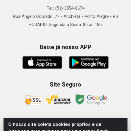
Tel.: (51) 3554-0674
Rua Ângelo Dourado, 77 - Anchieta - Porto Alegre - RS
HORÁRIO: Segunda a Sexta: 8h às 18h.
Baixe já nosso APP
Site Seguro
O nosso site coleta cookies próprios e de
Zein Importação e Comércio LTDA - Av. Senador Queiróz, 274
terceiros para proporcionar uma experiência