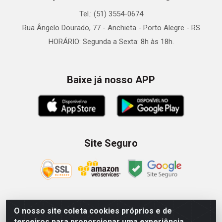
Tel.: (51) 3554-0674
Rua Ângelo Dourado, 77 - Anchieta - Porto Alegre - RS
HORÁRIO: Segunda a Sexta: 8h às 18h.
Baixe já nosso APP
Site Seguro
O nosso site coleta cookies próprios e de
Zein Importação e Comércio LTDA - Av. Senador Queiróz, 274
terceiros para proporcionar uma experiência