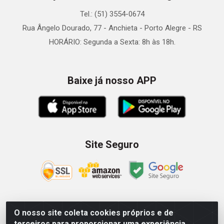
Tel.: (51) 3554-0674
Rua Ângelo Dourado, 77 - Anchieta - Porto Alegre - RS
HORÁRIO: Segunda a Sexta: 8h às 18h.
Baixe já nosso APP
Site Seguro
O nosso site coleta cookies próprios e de
Zein Importação e Comércio LTDA - Av. Senador Queiróz, 274
terceiros para proporcionar uma experiência