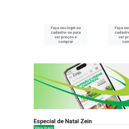
u login ou
Faça seu login ou
Faça seu
e-se para
cadastre-se para
cadastr
reços e
ver preços e
ver p
mprar
comprar
com
Especial de Natal Zein
Veja mais