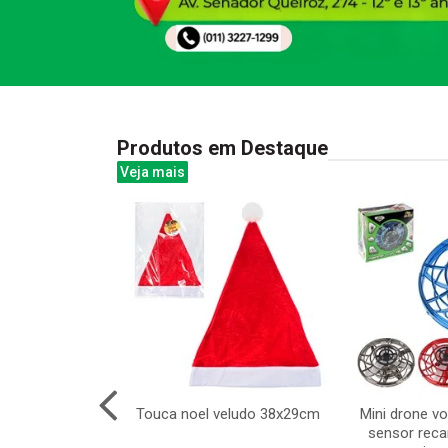
Produtos em Destaque
Veja mais
isca e apaga
Touca noel veludo 38x29cm
Mini drone vo
6pcs
sensor recar