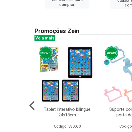
cadastr
prar.
comprar.
com
Promoções Zein
Veja mais
o interativo
Tablet interativo bilingue
Suporte co
l 17x13cm
24x18cm
porta d
: 832384
Código: 830030
Código