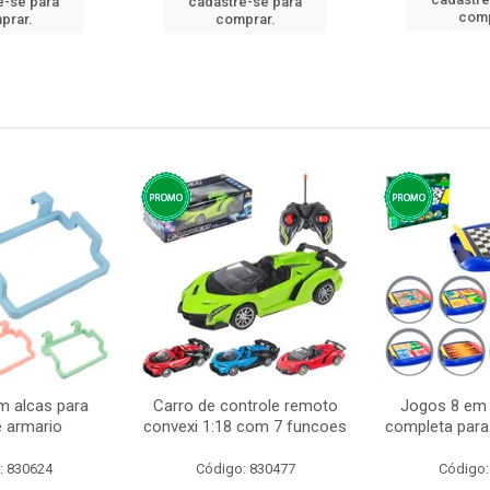
e-se para
cadastre-se para
comp
prar.
comprar.
m alcas para
Carro de controle remoto
Jogos 8 em 
e armario
convexi 1:18 com 7 funcoes
completa para 
: 830624
Código: 830477
Código: