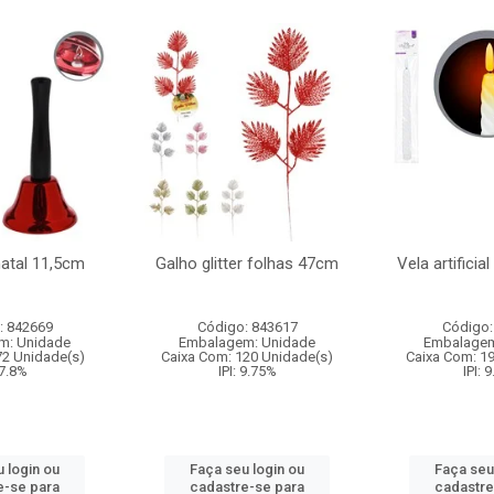
natal 11,5cm
Galho glitter folhas 47cm
Vela artificia
: 842669
Código: 843617
Código:
m: Unidade
Embalagem: Unidade
Embalagem
72 Unidade(s)
Caixa Com: 120 Unidade(s)
Caixa Com: 1
 7.8%
IPI: 9.75%
IPI: 
 login ou
Faça seu login ou
Faça seu
e-se para
cadastre-se para
cadastre