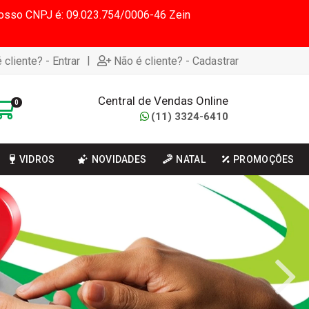
 Nosso CNPJ é: 09.023.754/0006-46 Zein
|
 cliente? - Entrar
Não é cliente? - Cadastrar
Central de Vendas Online
0
(11) 3324-6410
VIDROS
NOVIDADES
NATAL
PROMOÇÕES