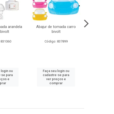
mada arandela
Abajur de tomada carro
Abajur de to
bivolt
bivolt
bivol
 831060
Código: 837899
Código:
 login ou
Faça seu login ou
Faça seu 
-se para
cadastre-se para
cadastre
eços e
ver preços e
ver pr
prar
comprar
comp