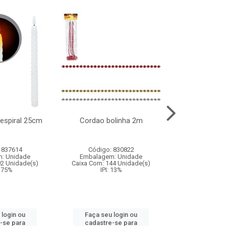
l espiral 25cm
Cordao bolinha 2m
Lata chap
 837614
Código: 830822
Código:
: Unidade
Embalagem: Unidade
Embalagem
92 Unidade(s)
Caixa Com: 144 Unidade(s)
Caixa Com: 6
9.75%
IPI: 13%
IPI: 
 login ou
Faça seu login ou
Faça seu 
-se para
cadastre-se para
cadastre