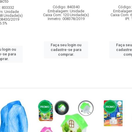
acto
Código: 840340
Código:
: 833332
Embalagem: Unidade
Embalagem
m: Unidade
Caixa Com: 120 Unidade(s)
Caixa Com: 
48 Unidade(s)
Inmetro: 008378/2019
IPI:
008430/2019
 6.5%
Faça seu login ou
Faça seu
 login ou
cadastre-se para
cadastre
e-se para
comprar.
comp
prar.