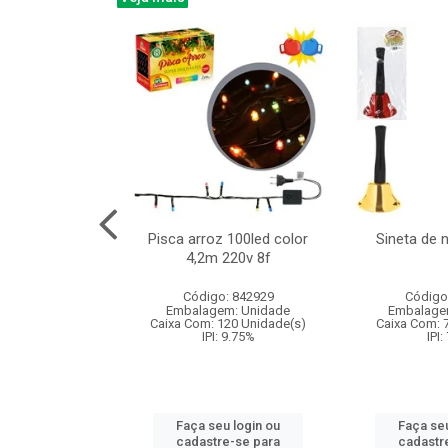
na 150led bco
Pisca arroz 100led color
Sineta de 
x40cm 220v 8f
4,2m 220v 8f
: 840985
Código: 842929
Código
m: Unidade
Embalagem: Unidade
Embalage
60 Unidade(s)
Caixa Com: 120 Unidade(s)
Caixa Com: 
: 9.75%
IPI: 9.75%
IPI:
u login ou
Faça seu login ou
Faça seu
e-se para
cadastre-se para
cadastr