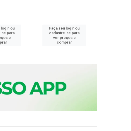
 login ou
Faça seu login ou
Faça seu 
-se para
cadastre-se para
cadastre
eços e
ver preços e
ver pr
prar
comprar
comp