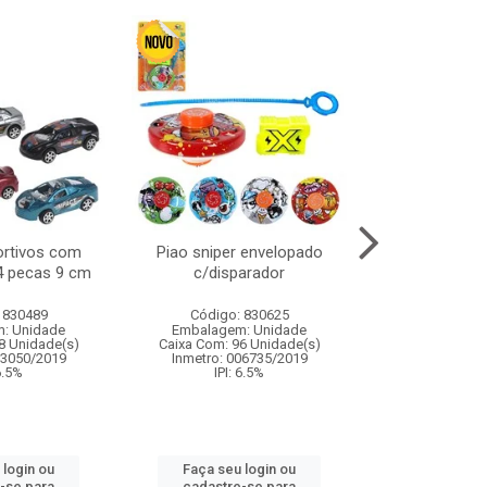
ortivos com
Piao sniper envelopado
Carro de polici
 4 pecas 9 cm
c/disparador
com controle
funco
 830489
Código: 830625
Código:
: Unidade
Embalagem: Unidade
Embalagem
8 Unidade(s)
Caixa Com: 96 Unidade(s)
Caixa Com: 2
03050/2019
Inmetro: 006735/2019
Inmetro: 12444
 6.5%
IPI: 6.5%
IPI: 
 login ou
Faça seu login ou
Faça seu 
-se para
cadastre-se para