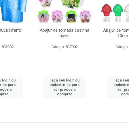
uva infantil
Abajur de tomada casinha
Abajur de to
bivolt
10cm 
: 832332
Código: 837902
Código:
 login ou
Faça seu login ou
Faça seu
e-se para
cadastre-se para
cadastre
reços e
ver preços e
ver pr
prar
comprar
com