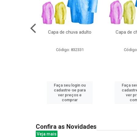
no pote c/molde
Capa de chuva adulto
Capa de ch
: 839020
Código: 832331
Código
u login ou
Faça seu login ou
Faça seu
e-se para
cadastre-se para
cadastr
reços e
ver preços e
ver p
mprar
comprar
com
Confira as Novidades
Veja mais