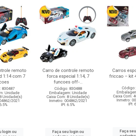
ntrole remoto
Carro de controle remoto
Carros esp
d 1:14 com 7
forca especial 1:14, 7
friccao – kit
coes
funcoes off-...
Código:
: 830487
Código: 830488
Embalagem
m: Unidade
Embalagem: Unidade
Caixa Com: 4
8 Unidade(s)
Caixa Com: 8 Unidade(s)
Inmetro: 0
004862/2021
Inmetro: 004862/2021
IPI:
 6.5%
IPI: 6.5%
Faça seu
 login ou
Faça seu login ou
cadastre