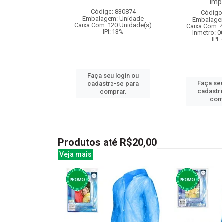
imp
: 838972
Código: 830874
Código
m: Unidade
Embalagem: Unidade
Embalage
120 Unidade(s)
Caixa Com: 120 Unidade(s)
Caixa Com: 
007708/2019
IPI: 13%
Inmetro: 
IPI:
u login ou
Faça seu login ou
Faça seu
e-se para
cadastre-se para
cadastr
prar.
comprar.
com
Produtos até R$20,00
Veja mais