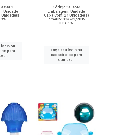
 836802
Código: 833244
Código:
: Unidade
Embalagem: Unidade
Embalagem
6 Unidade(s)
Caixa Com: 24 Unidade(s)
Caixa Com: 12
 13%
Inmetro: 008742/2019
Inmetro: 0
IPI: 6.5%
IPI: 
 login ou
Faça seu login ou
Faça seu 
-se para
cadastre-se para
cadastre
rar.
comprar.
comp