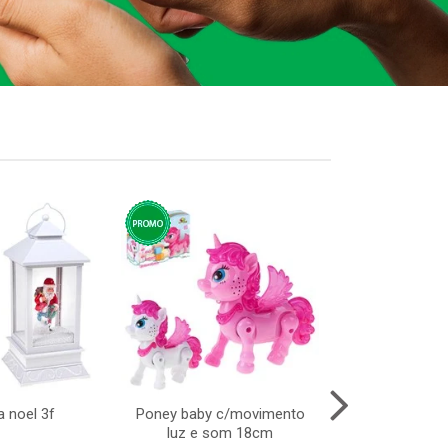
a noel 3f
Poney baby c/movimento
Brinquedo a
luz e som 18cm
parede em