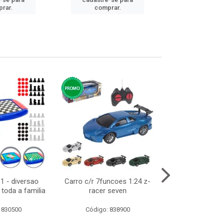
cadastre
rar.
comprar.
comp
1 - diversao
Carro c/r 7funcoes 1:24 z-
Abajur de tom
toda a familia
racer seven
10cm b
 830500
Código: 838900
Código: