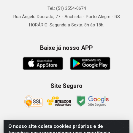
Tel.: (51) 3554-0674
Rua Ângelo Dourado, 77 - Anchieta - Porto Alegre - RS
HORÁRIO: Segunda a Sexta: 8h às 18h.
Baixe já nosso APP
Site Seguro
O nosso site coleta cookies próprios e de
Zein Importação e Comércio LTDA - Av. Senador Queiróz, 274
terceiros para proporcionar uma experiência