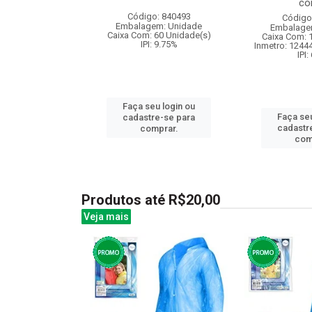
com
: 842213
Código: 840493
Código
m: Unidade
Embalagem: Unidade
Embalage
96 Unidade(s)
Caixa Com: 60 Unidade(s)
Caixa Com: 
006747/2019
IPI: 9.75%
Inmetro: 1244
: 6.5%
IPI:
Faça seu login ou
u login ou
Faça seu
cadastre-se para
e-se para
cadastr
comprar.
prar.
com
Produtos até R$20,00
Veja mais