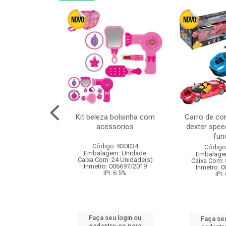
linha duo 2m
Kit beleza bolsinha com
Carro de co
acessorios
dexter spee
fun
: 830825
Código: 830034
Código
m: Unidade
Embalagem: Unidade
Embalage
144 Unidade(s)
Caixa Com: 24 Unidade(s)
Caixa Com: 
I: 13%
Inmetro: 006697/2019
Inmetro: 
IPI: 6.5%
IPI:
u login ou
Faça seu login ou
Faça seu
e-se para
cadastre-se para