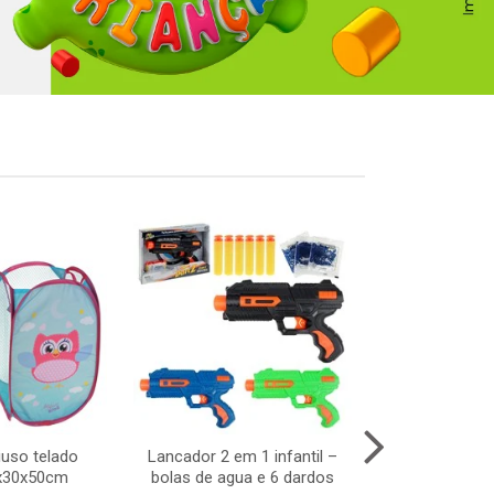
iuso telado
Lancador 2 em 1 infantil –
Trem com vago
0x30x50cm
bolas de agua e 6 dardos
11 p