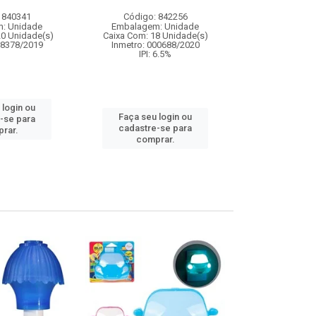
 840341
Código: 842256
Código:
: Unidade
Embalagem: Unidade
Embalagem
20 Unidade(s)
Caixa Com: 18 Unidade(s)
Caixa Com: 3
08378/2019
Inmetro: 000688/2020
Inmetro: 0
IPI: 6.5%
IPI: 
 login ou
Faça seu login ou
Faça seu 
-se para
cadastre-se para
cadastre
rar.
comprar.
comp