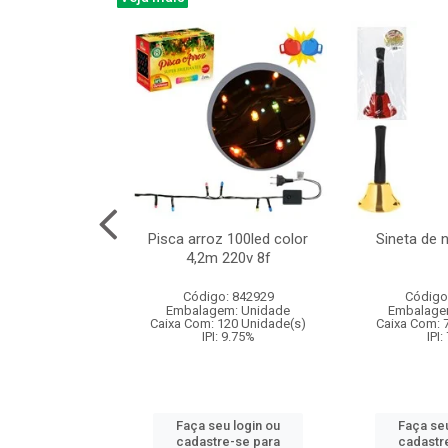
na 150led bco
Pisca arroz 100led color
Sineta de 
x40cm 220v 8f
4,2m 220v 8f
: 840985
Código: 842929
Código
m: Unidade
Embalagem: Unidade
Embalage
60 Unidade(s)
Caixa Com: 120 Unidade(s)
Caixa Com: 
: 9.75%
IPI: 9.75%
IPI:
u login ou
Faça seu login ou
Faça seu
e-se para
cadastre-se para
cadastr