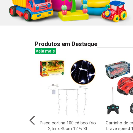
Produtos em Destaque
Veja mais
l pirata com
Pisca cortina 100led bco frio
Carrinho de c
neco
2,5mx 40cm 127v 8f
brave speed 1