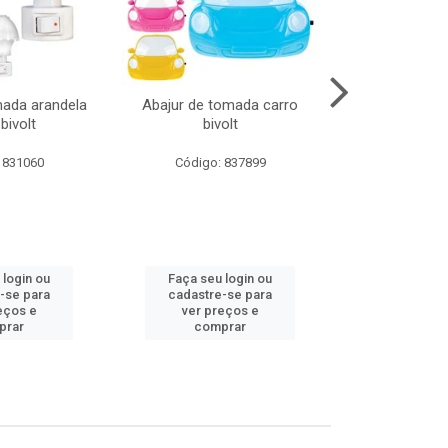
mada arandela
Abajur de tomada carro
Abajur de to
bivolt
bivolt
bivol
 831060
Código: 837899
Código:
 login ou
Faça seu login ou
Faça seu 
-se para
cadastre-se para
cadastre
eços e
ver preços e
ver pr
prar
comprar
comp