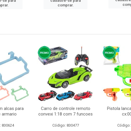
e-se para
cadastre-se para
comp
prar.
comprar.
m alcas para
Carro de controle remoto
Pistola lan
e armario
convexi 1:18 com 7 funcoes
cx:0
: 830624
Código: 830477
Código: