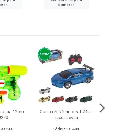
cadastre
rar.
comprar.
comp
ca agua 12cm
Carro c/r 7funcoes 1:24 z-
Abajur de tom
0240
racer seven
10cm b
 830508
Código: 838900
Código: