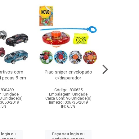
ortivos com
Piao sniper envelopado
Carro de polici
 4 pecas 9 cm
c/disparador
com controle
funco
 830489
Código: 830625
Código:
: Unidade
Embalagem: Unidade
Embalagem
8 Unidade(s)
Caixa Com: 96 Unidade(s)
Caixa Com: 2
03050/2019
Inmetro: 006735/2019
Inmetro: 12444
 6.5%
IPI: 6.5%
IPI: 
 login ou
Faça seu login ou
Faça seu 
-se para
cadastre-se para