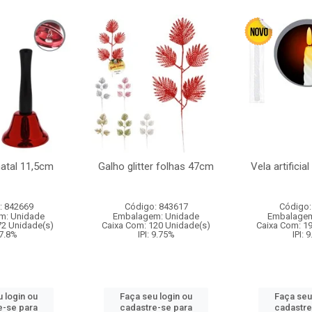
natal 11,5cm
Galho glitter folhas 47cm
Vela artificia
: 842669
Código: 843617
Código:
m: Unidade
Embalagem: Unidade
Embalagem
72 Unidade(s)
Caixa Com: 120 Unidade(s)
Caixa Com: 1
 7.8%
IPI: 9.75%
IPI: 
 login ou
Faça seu login ou
Faça seu
e-se para
cadastre-se para
cadastre