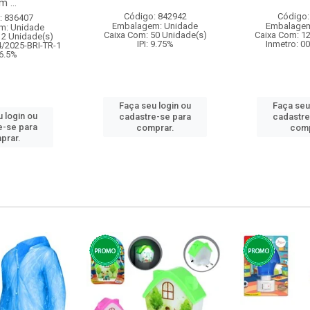
 ...
Código: 842942
Código:
: 836407
Embalagem: Unidade
Embalagem
m: Unidade
Caixa Com: 50 Unidade(s)
Caixa Com: 1
12 Unidade(s)
IPI: 9.75%
Inmetro: 0
4/2025-BRI-TR-1
 6.5%
Faça seu login ou
Faça seu
 login ou
cadastre-se para
cadastre
e-se para
comprar.
comp
prar.