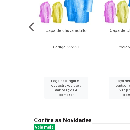
cal com oculos
Capa de chuva adulto
Capa de ch
3cm
: 844379
Código: 832331
Código
u login ou
Faça seu login ou
Faça seu
e-se para
cadastre-se para
cadastr
reços e
ver preços e
ver p
mprar
comprar
com
Confira as Novidades
Veja mais