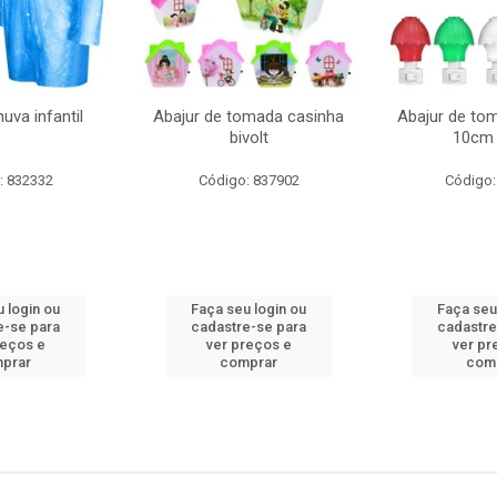
uva infantil
Abajur de tomada casinha
Abajur de to
bivolt
10cm 
: 832332
Código: 837902
Código:
 login ou
Faça seu login ou
Faça seu
e-se para
cadastre-se para
cadastre
reços e
ver preços e
ver pr
prar
comprar
com