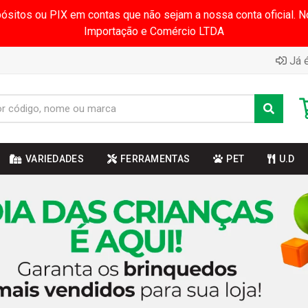
pósitos ou PIX em contas que não sejam a nossa conta oficial.
Importação e Comércio LTDA
Já é
VARIEDADES
FERRAMENTAS
PET
U.D