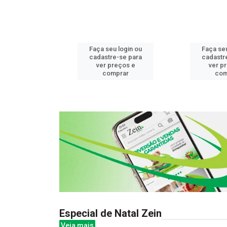
u login ou
Faça seu login ou
Faça seu
e-se para
cadastre-se para
cadastr
reços e
ver preços e
ver p
mprar
comprar
com
Especial de Natal Zein
Veja mais