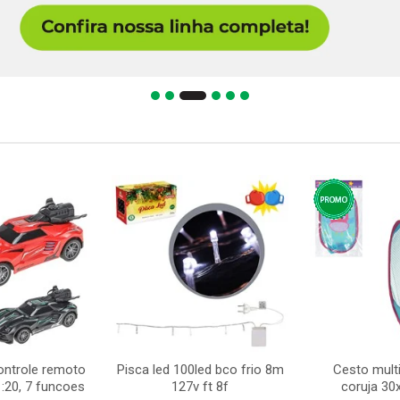
ontrole remoto
Pisca led 100led bco frio 8m
Cesto mult
:20, 7 funcoes
127v ft 8f
coruja 3