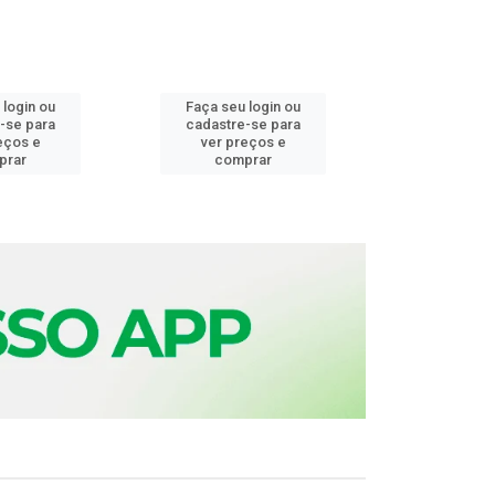
 login ou
Faça seu login ou
Faça seu 
-se para
cadastre-se para
cadastre
eços e
ver preços e
ver pr
prar
comprar
comp