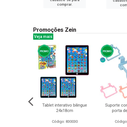
cadastr
prar.
comprar.
com
Promoções Zein
Veja mais
o interativo
Tablet interativo bilingue
Suporte co
l 17x13cm
24x18cm
porta d
: 832384
Código: 830030
Código