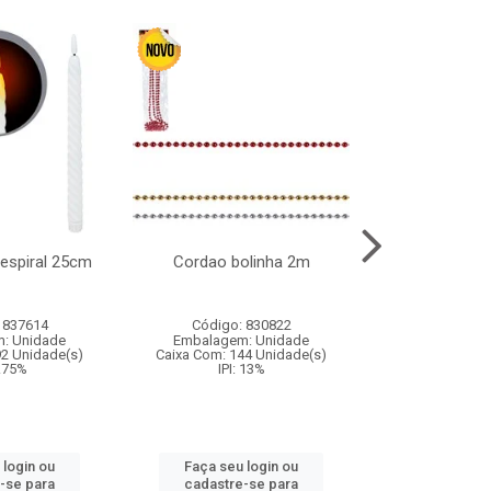
l espiral 25cm
Cordao bolinha 2m
Lata chap
 837614
Código: 830822
Código:
: Unidade
Embalagem: Unidade
Embalagem
92 Unidade(s)
Caixa Com: 144 Unidade(s)
Caixa Com: 6
9.75%
IPI: 13%
IPI: 
 login ou
Faça seu login ou
Faça seu 
-se para
cadastre-se para
cadastre