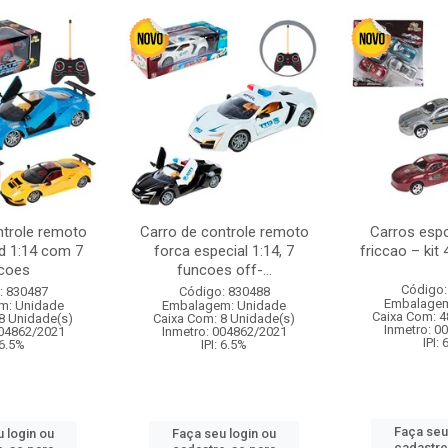
ntrole remoto
Carro de controle remoto
Carros esp
d 1:14 com 7
forca especial 1:14, 7
friccao – kit
coes
funcoes off-...
Código:
: 830487
Código: 830488
Embalagem
m: Unidade
Embalagem: Unidade
Caixa Com: 4
8 Unidade(s)
Caixa Com: 8 Unidade(s)
Inmetro: 0
004862/2021
Inmetro: 004862/2021
IPI:
 6.5%
IPI: 6.5%
Faça seu
 login ou
Faça seu login ou
cadastre