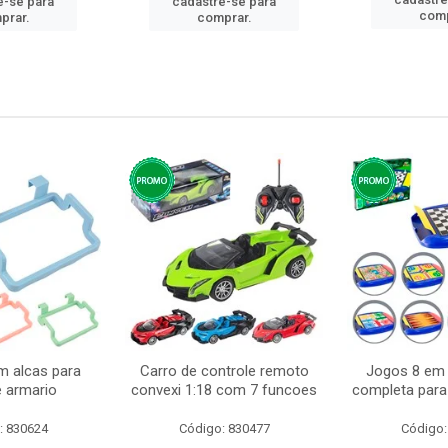
e-se para
cadastre-se para
comp
prar.
comprar.
m alcas para
Carro de controle remoto
Jogos 8 em 
e armario
convexi 1:18 com 7 funcoes
completa para 
: 830624
Código: 830477
Código: