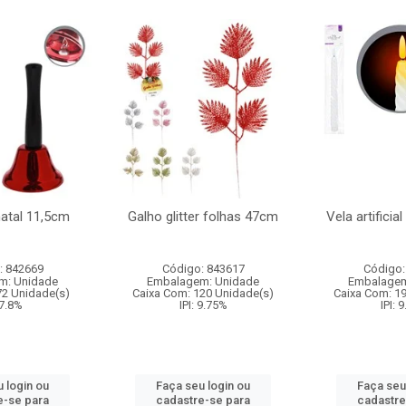
natal 11,5cm
Galho glitter folhas 47cm
Vela artificia
: 842669
Código: 843617
Código:
m: Unidade
Embalagem: Unidade
Embalagem
72 Unidade(s)
Caixa Com: 120 Unidade(s)
Caixa Com: 1
 7.8%
IPI: 9.75%
IPI: 
 login ou
Faça seu login ou
Faça seu
e-se para
cadastre-se para
cadastre