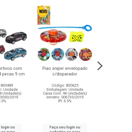
ortivos com
Piao sniper envelopado
Carro de polici
 4 pecas 9 cm
c/disparador
com controle
funco
 830489
Código: 830625
Código:
: Unidade
Embalagem: Unidade
Embalagem
8 Unidade(s)
Caixa Com: 96 Unidade(s)
Caixa Com: 2
03050/2019
Inmetro: 006735/2019
Inmetro: 12444
 6.5%
IPI: 6.5%
IPI: 
 login ou
Faça seu login ou
Faça seu 
-se para
cadastre-se para