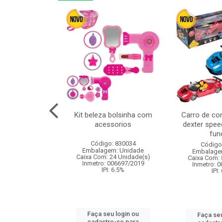
or 4cm 6pcs
Kit beleza bolsinha com
Carro de co
acessorios
dexter spee
fun
: 830836
Código: 830034
Código
m: Unidade
Embalagem: Unidade
Embalage
120 Unidade(s)
Caixa Com: 24 Unidade(s)
Caixa Com: 
I: 13%
Inmetro: 006697/2019
Inmetro: 
IPI: 6.5%
IPI:
u login ou
Faça seu login ou
Faça seu
e-se para
cadastre-se para