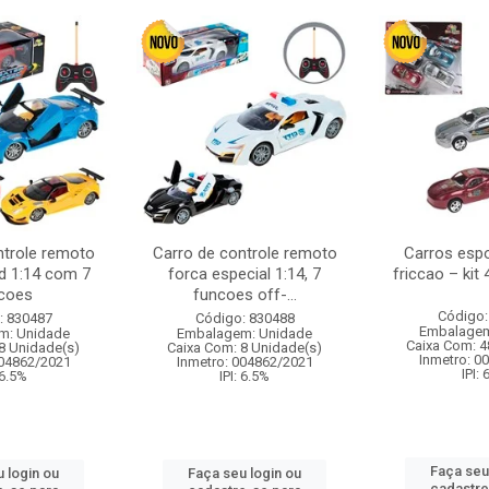
ntrole remoto
Carro de controle remoto
Carros esp
d 1:14 com 7
forca especial 1:14, 7
friccao – kit
coes
funcoes off-...
Código:
: 830487
Código: 830488
Embalagem
m: Unidade
Embalagem: Unidade
Caixa Com: 4
8 Unidade(s)
Caixa Com: 8 Unidade(s)
Inmetro: 0
004862/2021
Inmetro: 004862/2021
IPI:
 6.5%
IPI: 6.5%
Faça seu
 login ou
Faça seu login ou
cadastre