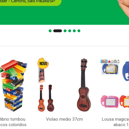
librio tombou
Violao medio 37cm
Lousa magica
ocos coloridos
abaco 