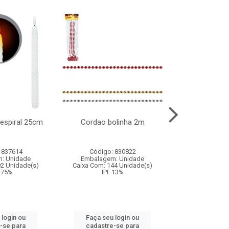
l espiral 25cm
Cordao bolinha 2m
Lata chap
 837614
Código: 830822
Código:
: Unidade
Embalagem: Unidade
Embalagem
92 Unidade(s)
Caixa Com: 144 Unidade(s)
Caixa Com: 6
9.75%
IPI: 13%
IPI: 
 login ou
Faça seu login ou
Faça seu 
-se para
cadastre-se para
cadastre