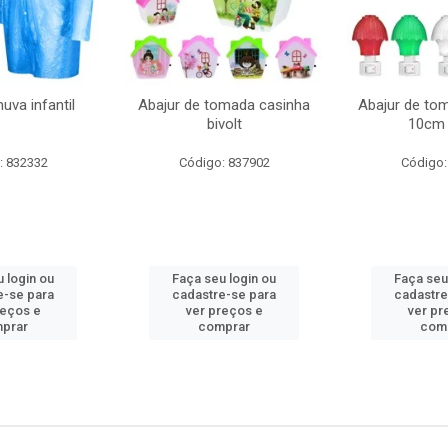
uva infantil
Abajur de tomada casinha
Abajur de to
bivolt
10cm 
: 832332
Código: 837902
Código:
 login ou
Faça seu login ou
Faça seu
e-se para
cadastre-se para
cadastre
reços e
ver preços e
ver pr
prar
comprar
com