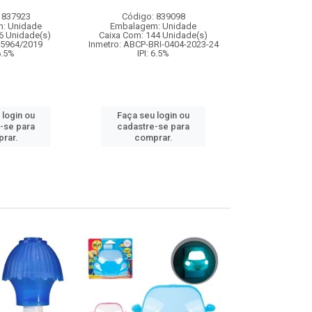
educativo
 837923
Código: 839098
Código:
: Unidade
Embalagem: Unidade
Embalagem
6 Unidade(s)
Caixa Com: 144 Unidade(s)
Caixa Com: 24
05964/2019
Inmetro: ABCP-BRI-0404-2023-24
Inmetro: 0
 6.5%
IPI: 6.5%
IPI: 
 login ou
Faça seu login ou
Faça seu 
-se para
cadastre-se para
cadastre
rar.
comprar.
comp