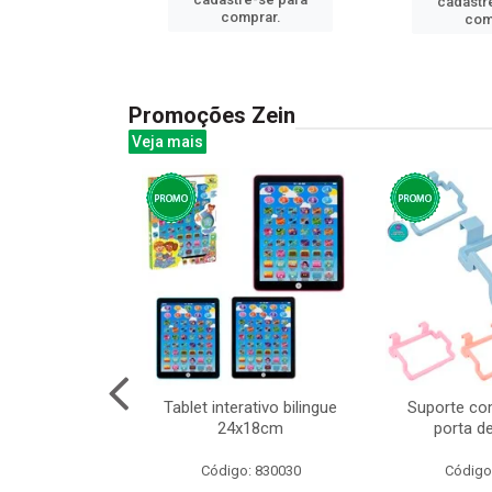
cadastr
prar.
comprar.
com
Promoções Zein
Veja mais
o interativo
Tablet interativo bilingue
Suporte co
l 17x13cm
24x18cm
porta d
: 832384
Código: 830030
Código