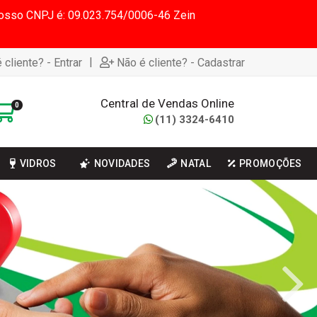
 Nosso CNPJ é: 09.023.754/0006-46 Zein
|
 cliente? - Entrar
Não é cliente? - Cadastrar
Central de Vendas Online
0
(11) 3324-6410
VIDROS
NOVIDADES
NATAL
PROMOÇÕES