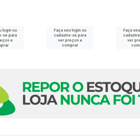
 login ou
Faça seu login ou
Faça seu
e-se para
cadastre-se para
cadastre
reços e
ver preços e
ver pr
prar
comprar
com