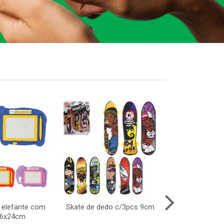
 elefante com
Skate de dedo c/3pcs 9cm
Cubo intera
16x24cm
6,5x6,5cm -