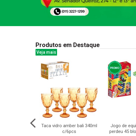
Produtos em Destaque
Veja mais
on 5pcs sacola
Taca vidro amber bali 340ml
Jogo de equi
c/6pcs
perdeu 45 bl