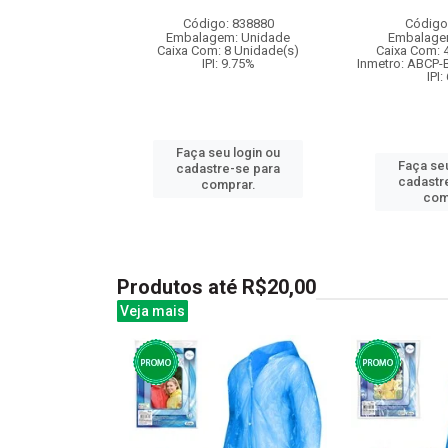
: 831684
Código: 838880
Código
m: Unidade
Embalagem: Unidade
Embalage
24 Unidade(s)
Caixa Com: 8 Unidade(s)
Caixa Com: 
006717/2019
IPI: 9.75%
Inmetro: ABCP-
I: 13%
IPI:
Faça seu login ou
u login ou
Faça seu
cadastre-se para
e-se para
cadastr
comprar.
prar.
com
Produtos até R$20,00
Veja mais