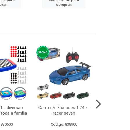
cadastre
rar.
comprar.
comp
1 - diversao
Carro c/r 7funcoes 1:24 z-
Abajur de tom
toda a familia
racer seven
10cm b
 830500
Código: 838900
Código: