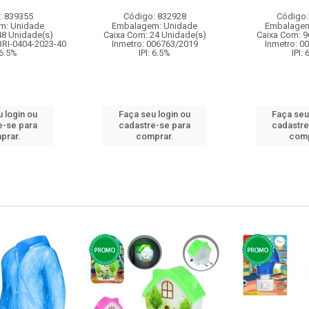
: 839355
Código: 832928
Código:
m: Unidade
Embalagem: Unidade
Embalagem
48 Unidade(s)
Caixa Com: 24 Unidade(s)
Caixa Com: 9
BRI-0404-2023-40
Inmetro: 006763/2019
Inmetro: 0
 6.5%
IPI: 6.5%
IPI:
 login ou
Faça seu login ou
Faça seu
e-se para
cadastre-se para
cadastre
prar.
comprar.
comp