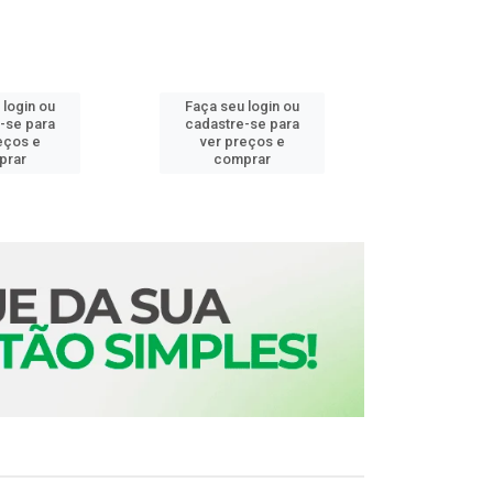
 login ou
Faça seu login ou
Faça seu 
-se para
cadastre-se para
cadastre
eços e
ver preços e
ver pr
prar
comprar
comp