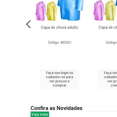
no pote c/molde
Capa de chuva adulto
Capa de ch
: 839020
Código: 832331
Código
u login ou
Faça seu login ou
Faça seu
e-se para
cadastre-se para
cadastr
reços e
ver preços e
ver p
mprar
comprar
com
Confira as Novidades
Veja mais