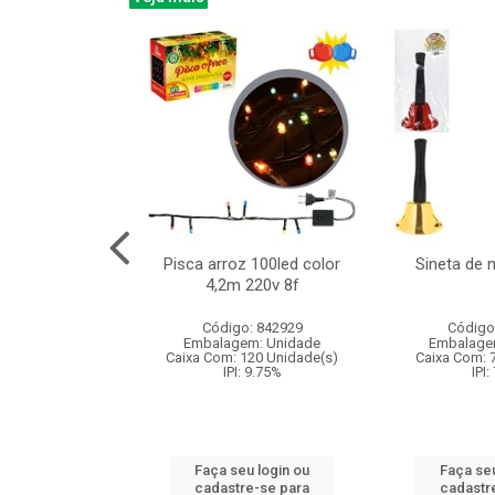
na 150led bco
Pisca arroz 100led color
Sineta de 
x40cm 220v 8f
4,2m 220v 8f
: 840985
Código: 842929
Código
m: Unidade
Embalagem: Unidade
Embalage
60 Unidade(s)
Caixa Com: 120 Unidade(s)
Caixa Com: 
: 9.75%
IPI: 9.75%
IPI:
u login ou
Faça seu login ou
Faça seu
e-se para
cadastre-se para
cadastr