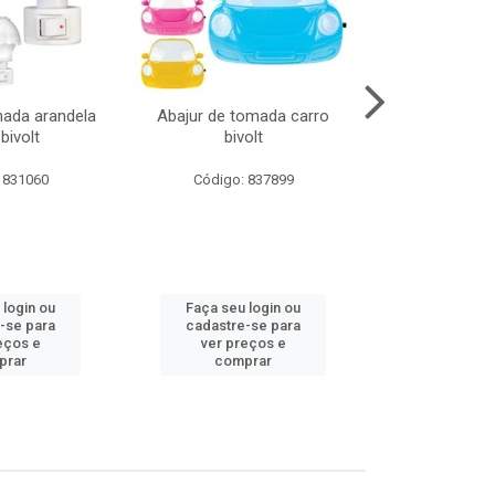
mada arandela
Abajur de tomada carro
Abajur de to
bivolt
bivolt
bivol
 831060
Código: 837899
Código:
 login ou
Faça seu login ou
Faça seu 
-se para
cadastre-se para
cadastre
eços e
ver preços e
ver pr
prar
comprar
comp