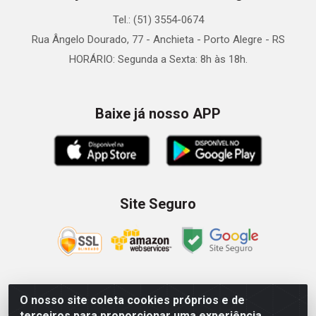
Tel.: (51) 3554-0674
Rua Ângelo Dourado, 77 - Anchieta - Porto Alegre - RS
HORÁRIO: Segunda a Sexta: 8h às 18h.
Baixe já nosso APP
Site Seguro
O nosso site coleta cookies próprios e de
Zein Importação e Comércio LTDA - Av. Senador Queiróz, 274
terceiros para proporcionar uma experiência