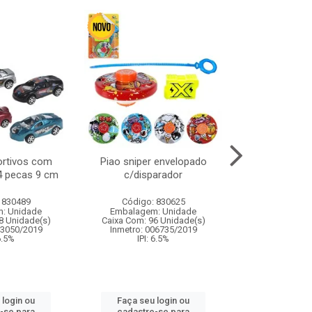
ortivos com
Piao sniper envelopado
Carro de polici
 4 pecas 9 cm
c/disparador
com controle
funco
 830489
Código: 830625
Código:
: Unidade
Embalagem: Unidade
Embalagem
8 Unidade(s)
Caixa Com: 96 Unidade(s)
Caixa Com: 2
03050/2019
Inmetro: 006735/2019
Inmetro: 12444
 6.5%
IPI: 6.5%
IPI: 
 login ou
Faça seu login ou
Faça seu 
-se para
cadastre-se para