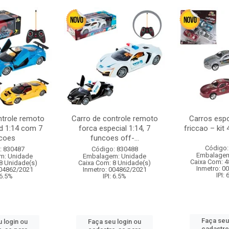
ntrole remoto
Carro de controle remoto
Carros esp
d 1:14 com 7
forca especial 1:14, 7
friccao – kit
coes
funcoes off-...
Código:
: 830487
Código: 830488
Embalagem
m: Unidade
Embalagem: Unidade
Caixa Com: 4
8 Unidade(s)
Caixa Com: 8 Unidade(s)
Inmetro: 0
004862/2021
Inmetro: 004862/2021
IPI:
 6.5%
IPI: 6.5%
Faça seu
 login ou
Faça seu login ou
cadastre