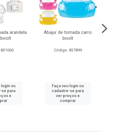
mada arandela
Abajur de tomada carro
Abajur de to
bivolt
bivolt
bivol
 831060
Código: 837899
Código:
 login ou
Faça seu login ou
Faça seu 
-se para
cadastre-se para
cadastre
eços e
ver preços e
ver pr
prar
comprar
comp