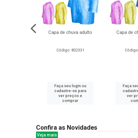
cal com oculos
Capa de chuva adulto
Capa de ch
3cm
: 844379
Código: 832331
Código
u login ou
Faça seu login ou
Faça seu
e-se para
cadastre-se para
cadastr
reços e
ver preços e
ver p
mprar
comprar
com
Confira as Novidades
Veja mais