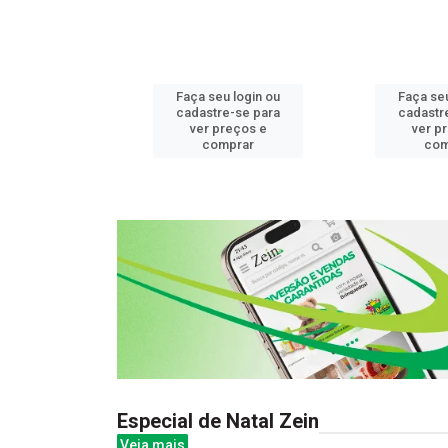
u login ou
Faça seu login ou
Faça seu
e-se para
cadastre-se para
cadastr
reços e
ver preços e
ver p
mprar
comprar
com
Especial de Natal Zein
Veja mais