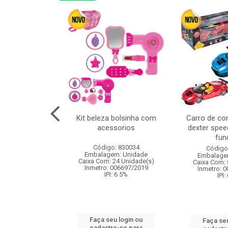
linha duo 2m
Kit beleza bolsinha com
Carro de co
acessorios
dexter spee
fun
: 830825
Código: 830034
Código
m: Unidade
Embalagem: Unidade
Embalage
144 Unidade(s)
Caixa Com: 24 Unidade(s)
Caixa Com: 
I: 13%
Inmetro: 006697/2019
Inmetro: 
IPI: 6.5%
IPI:
u login ou
Faça seu login ou
Faça seu
e-se para
cadastre-se para