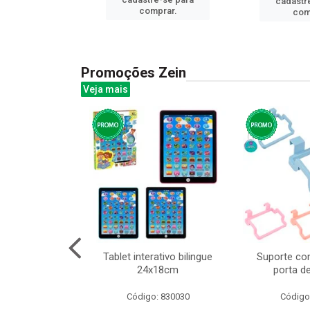
cadastr
prar.
comprar.
com
Promoções Zein
Veja mais
huva adulto
Tablet interativo bilingue
Suporte co
24x18cm
porta d
: 832331
Código: 830030
Código