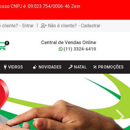
 Nosso CNPJ é: 09.023.754/0006-46 Zein
|
 cliente? - Entrar
Não é cliente? - Cadastrar
Central de Vendas Online
0
(11) 3324-6410
VIDROS
NOVIDADES
NATAL
PROMOÇÕES