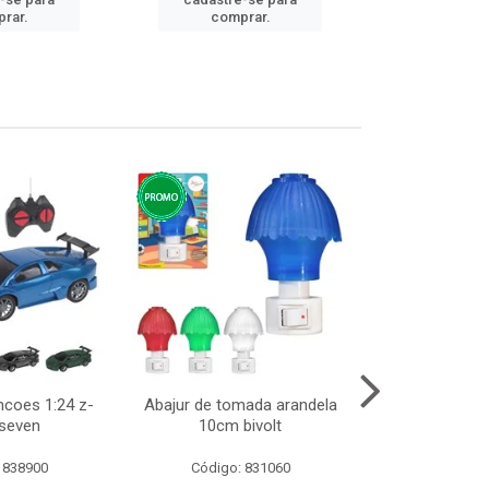
cadastre
rar.
comprar.
comp
ncoes 1:24 z-
Abajur de tomada arandela
Cesto telad
 seven
10cm bivolt
dobravel
 838900
Código: 831060
Código: