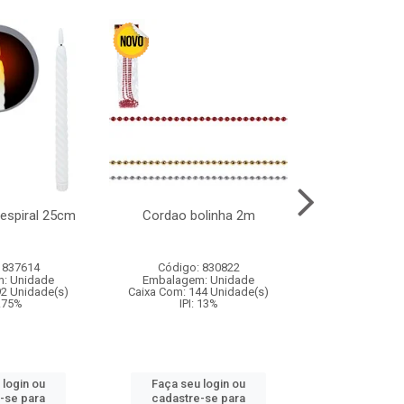
l espiral 25cm
Cordao bolinha 2m
Lata chap
 837614
Código: 830822
Código:
: Unidade
Embalagem: Unidade
Embalagem
92 Unidade(s)
Caixa Com: 144 Unidade(s)
Caixa Com: 6
9.75%
IPI: 13%
IPI: 
 login ou
Faça seu login ou
Faça seu 
-se para
cadastre-se para
cadastre