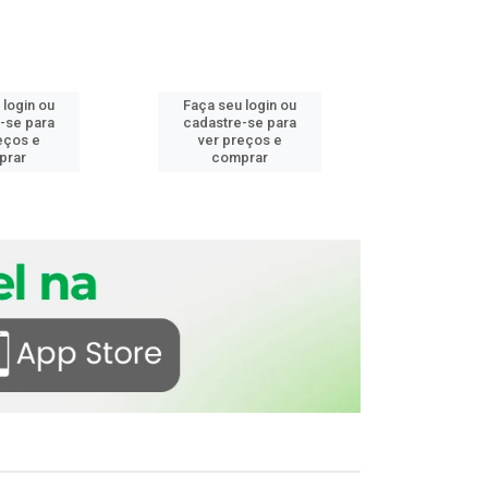
 login ou
Faça seu login ou
Faça seu 
-se para
cadastre-se para
cadastre
eços e
ver preços e
ver pr
prar
comprar
comp