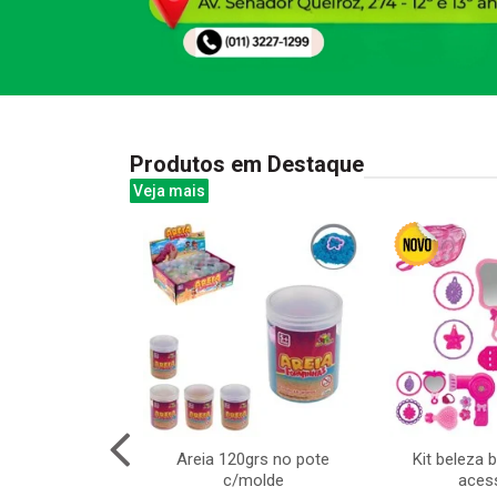
Produtos em Destaque
Veja mais
m 1 infantil –
Areia 120grs no pote
Kit beleza 
ua e 6 dardos
c/molde
aces