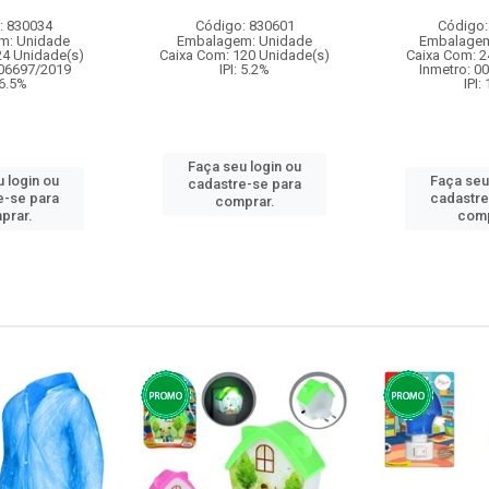
: 830034
Código: 830601
Código:
m: Unidade
Embalagem: Unidade
Embalagem
24 Unidade(s)
Caixa Com: 120 Unidade(s)
Caixa Com: 2
006697/2019
IPI: 5.2%
Inmetro: 0
 6.5%
IPI:
Faça seu login ou
 login ou
Faça seu
cadastre-se para
e-se para
cadastre
comprar.
prar.
comp