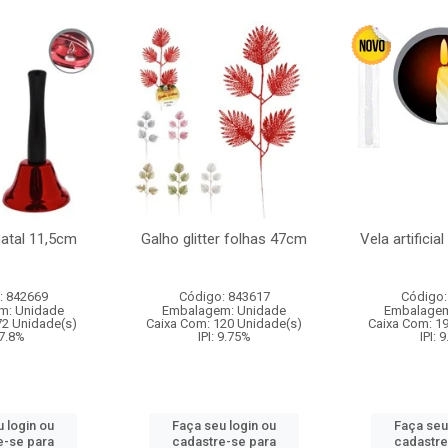
natal 11,5cm
Galho glitter folhas 47cm
Vela artificia
: 842669
Código: 843617
Código:
m: Unidade
Embalagem: Unidade
Embalagem
72 Unidade(s)
Caixa Com: 120 Unidade(s)
Caixa Com: 1
 7.8%
IPI: 9.75%
IPI: 
 login ou
Faça seu login ou
Faça seu
e-se para
cadastre-se para
cadastre