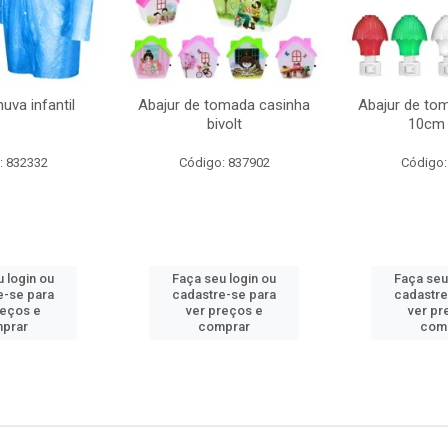
uva infantil
Abajur de tomada casinha
Abajur de to
bivolt
10cm 
: 832332
Código: 837902
Código:
 login ou
Faça seu login ou
Faça seu
e-se para
cadastre-se para
cadastre
reços e
ver preços e
ver pr
prar
comprar
com