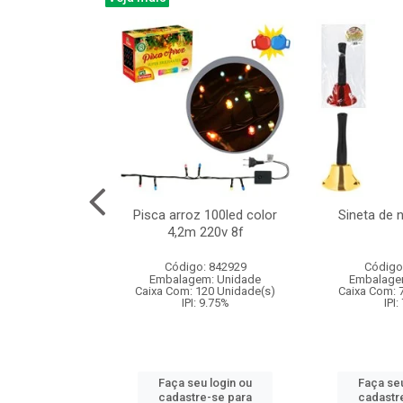
na 150led bco
Pisca arroz 100led color
Sineta de 
x40cm 220v 8f
4,2m 220v 8f
: 840985
Código: 842929
Código
m: Unidade
Embalagem: Unidade
Embalage
60 Unidade(s)
Caixa Com: 120 Unidade(s)
Caixa Com: 
: 9.75%
IPI: 9.75%
IPI:
u login ou
Faça seu login ou
Faça seu
e-se para
cadastre-se para
cadastr