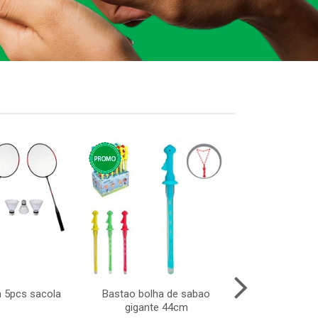
n 5pcs sacola
Bastao bolha de sabao
Portal i
gigante 44cm
110x225x23