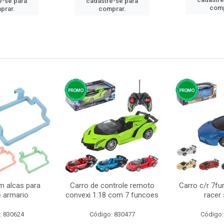
e-se para
cadastre-se para
comp
prar.
comprar.
m alcas para
Carro de controle remoto
Carro c/r 7fu
e armario
convexi 1:18 com 7 funcoes
racer
: 830624
Código: 830477
Código: