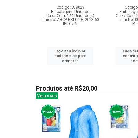
: 842256
Código: 839023
Código
m: Unidade
Embalagem: Unidade
Embalage
18 Unidade(s)
Caixa Com: 144 Unidade(s)
Caixa Com: 
000688/2020
Inmetro: ABCP-BRI-0404-2023-53
Inmetro: 
: 6.5%
IPI: 6.5%
IPI:
u login ou
Faça seu login ou
Faça seu
e-se para
cadastre-se para
cadastr
prar.
comprar.
com
Produtos até R$20,00
Veja mais