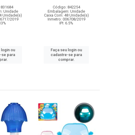
 831684
Código: 842254
Código:
: Unidade
Embalagem: Unidade
Embalagem
4 Unidade(s)
Caixa Com: 48 Unidade(s)
Caixa Com: 2
06717/2019
Inmetro: 006708/2019
IPI: 
 13%
IPI: 6.5%
Faça seu 
 login ou
Faça seu login ou
cadastre
-se para
cadastre-se para
comp
rar.
comprar.