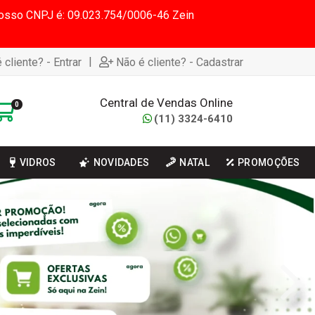
 Nosso CNPJ é: 09.023.754/0006-46 Zein
|
 cliente? - Entrar
Não é cliente? - Cadastrar
Central de Vendas Online
0
(11) 3324-6410
VIDROS
NOVIDADES
NATAL
PROMOÇÕES