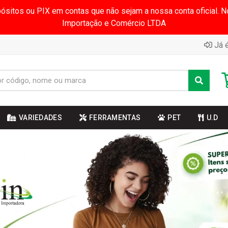
pósitos ou PIX em contas que não sejam a nossa conta oficial.
Importação e Comércio LTDA
Já é
VARIEDADES
FERRAMENTAS
PET
U.D