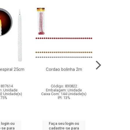
l espiral 25cm
Cordao bolinha 2m
Lata chap
 837614
Código: 830822
Código:
: Unidade
Embalagem: Unidade
Embalagem
92 Unidade(s)
Caixa Com: 144 Unidade(s)
Caixa Com: 6
9.75%
IPI: 13%
IPI: 
 login ou
Faça seu login ou
Faça seu 
-se para
cadastre-se para
cadastre