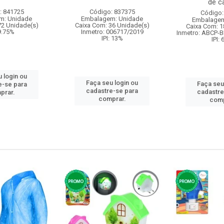
de ca
: 841725
Código: 837375
Código:
m: Unidade
Embalagem: Unidade
Embalagem
72 Unidade(s)
Caixa Com: 36 Unidade(s)
Caixa Com: 1
 9.75%
Inmetro: 006717/2019
Inmetro: ABCP-B
IPI: 13%
IPI:
 login ou
Faça seu login ou
Faça seu
e-se para
cadastre-se para
cadastre
prar.
comprar.
comp