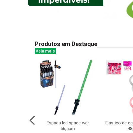
Produtos em Destaque
Veja mais
ica c/caneta
Espada led space war
Elastico de ca
eto 28x21cm
66,5cm
48