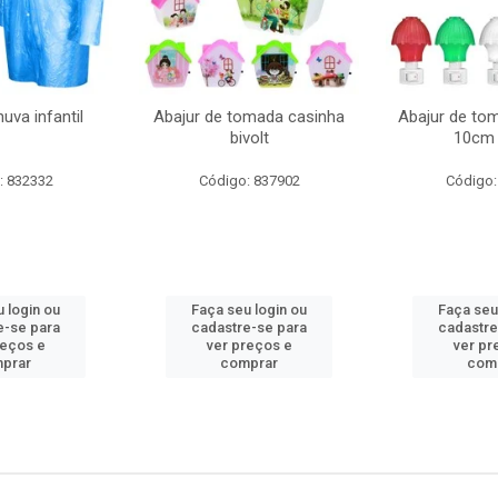
uva infantil
Abajur de tomada casinha
Abajur de to
bivolt
10cm 
: 832332
Código: 837902
Código:
 login ou
Faça seu login ou
Faça seu
e-se para
cadastre-se para
cadastre
reços e
ver preços e
ver pr
prar
comprar
com