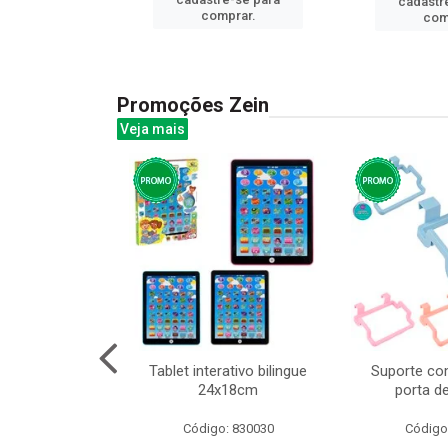
cadastr
prar.
comprar.
com
Promoções Zein
Veja mais
o interativo
Tablet interativo bilingue
Suporte co
l 17x13cm
24x18cm
porta d
: 832384
Código: 830030
Código