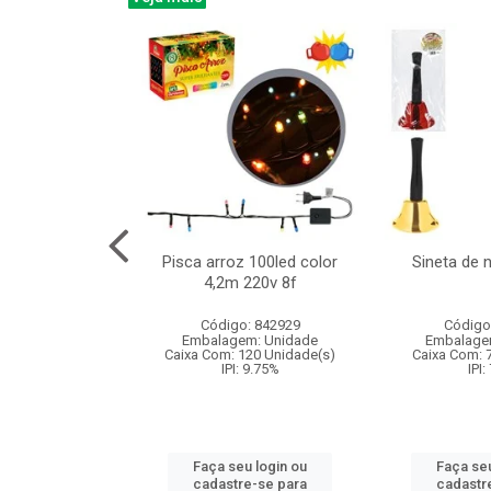
na 150led bco
Pisca arroz 100led color
Sineta de 
x40cm 220v 8f
4,2m 220v 8f
: 840985
Código: 842929
Código
m: Unidade
Embalagem: Unidade
Embalage
60 Unidade(s)
Caixa Com: 120 Unidade(s)
Caixa Com: 
: 9.75%
IPI: 9.75%
IPI:
u login ou
Faça seu login ou
Faça seu
e-se para
cadastre-se para
cadastr