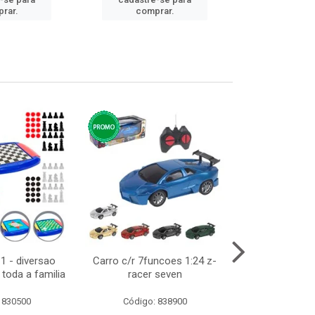
cadastre
rar.
comprar.
comp
1 - diversao
Carro c/r 7funcoes 1:24 z-
Abajur de tom
toda a familia
racer seven
10cm b
 830500
Código: 838900
Código: