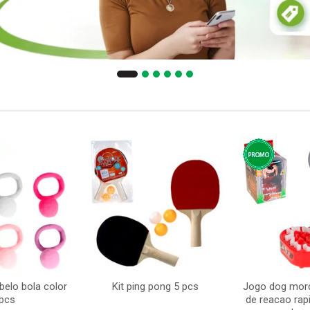
belo bola color
Kit ping pong 5 pcs
Jogo dog mord
pcs
de reacao ra