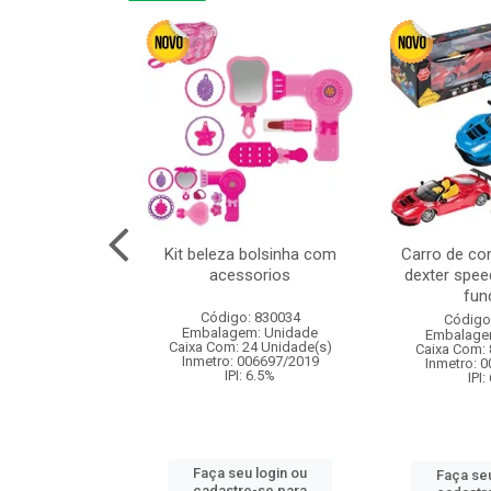
or 4cm 6pcs
Kit beleza bolsinha com
Carro de co
acessorios
dexter spee
fun
: 830836
Código: 830034
Código
m: Unidade
Embalagem: Unidade
Embalage
120 Unidade(s)
Caixa Com: 24 Unidade(s)
Caixa Com: 
I: 13%
Inmetro: 006697/2019
Inmetro: 
IPI: 6.5%
IPI:
u login ou
Faça seu login ou
Faça seu
e-se para
cadastre-se para