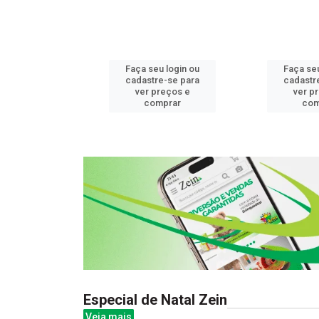
u login ou
Faça seu login ou
Faça seu
e-se para
cadastre-se para
cadastr
reços e
ver preços e
ver p
mprar
comprar
com
Especial de Natal Zein
Veja mais