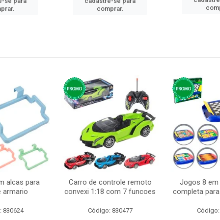
e-se para
cadastre-se para
comp
prar.
comprar.
m alcas para
Carro de controle remoto
Jogos 8 em 
e armario
convexi 1:18 com 7 funcoes
completa para 
: 830624
Código: 830477
Código: