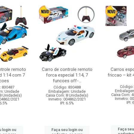
ntrole remoto
Carro de controle remoto
Carros esp
d 1:14 com 7
forca especial 1:14, 7
friccao – kit
coes
funcoes off-...
Código:
: 830487
Código: 830488
Embalagem
m: Unidade
Embalagem: Unidade
Caixa Com: 4
8 Unidade(s)
Caixa Com: 8 Unidade(s)
Inmetro: 0
004862/2021
Inmetro: 004862/2021
IPI:
 6.5%
IPI: 6.5%
Faça seu
 login ou
Faça seu login ou
cadastre