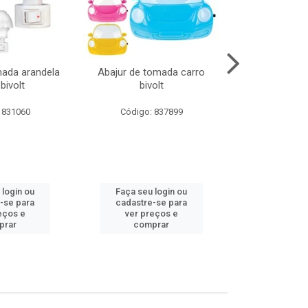
mada arandela
Abajur de tomada carro
Abajur de to
bivolt
bivolt
bivol
 831060
Código: 837899
Código:
 login ou
Faça seu login ou
Faça seu 
-se para
cadastre-se para
cadastre
eços e
ver preços e
ver pr
prar
comprar
comp