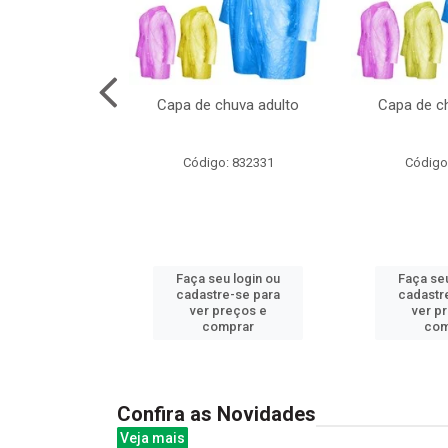
no pote c/molde
Capa de chuva adulto
Capa de ch
: 839020
Código: 832331
Código
u login ou
Faça seu login ou
Faça seu
e-se para
cadastre-se para
cadastr
reços e
ver preços e
ver p
mprar
comprar
com
Confira as Novidades
Veja mais