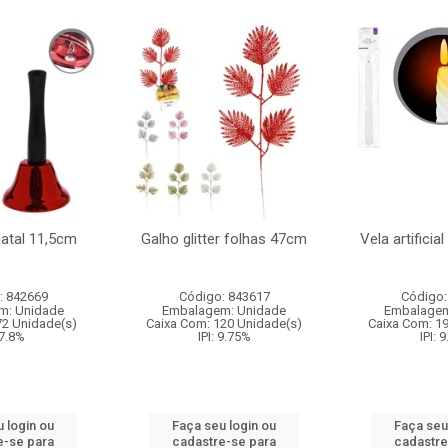
natal 11,5cm
Galho glitter folhas 47cm
Vela artificia
: 842669
Código: 843617
Código:
m: Unidade
Embalagem: Unidade
Embalagem
72 Unidade(s)
Caixa Com: 120 Unidade(s)
Caixa Com: 1
 7.8%
IPI: 9.75%
IPI: 
 login ou
Faça seu login ou
Faça seu
e-se para
cadastre-se para
cadastre