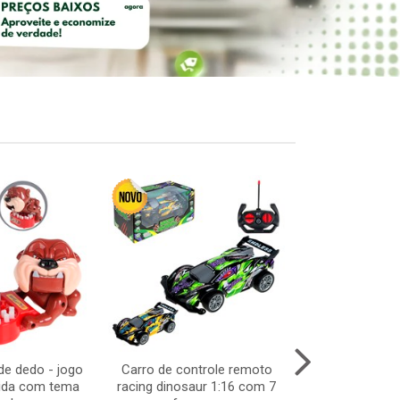
e dedo - jogo
Carro de controle remoto
Pisca cortina 1
pida com tema
racing dinosaur 1:16 com 7
2,5mx 40c