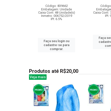
: 837921
Código: 839662
Código
m: Unidade
Embalagem: Unidade
Embalage
48 Unidade(s)
Caixa Com: 48 Unidade(s)
Caixa Com: 
005964/2019
Inmetro: 006752/2019
IPI:
: 6.5%
IPI: 6.5%
Faça seu
u login ou
Faça seu login ou
cadastr
e-se para
cadastre-se para
com
prar.
comprar.
Produtos até R$20,00
Veja mais