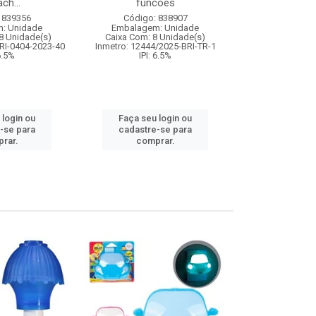
ch...
funcoes
Código:
 839356
Código: 838907
Embalagem
: Unidade
Embalagem: Unidade
Caixa Com: 6
8 Unidade(s)
Caixa Com: 8 Unidade(s)
IPI: 9
RI-0404-2023-40
Inmetro: 12444/2025-BRI-TR-1
 6.5%
IPI: 6.5%
Faça seu 
 login ou
Faça seu login ou
cadastre
-se para
cadastre-se para
comp
rar.
comprar.