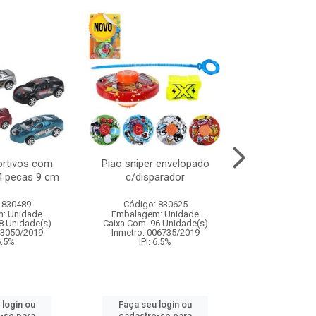
ortivos com
Piao sniper envelopado
Carro de polici
 4 pecas 9 cm
c/disparador
com controle
funco
 830489
Código: 830625
Código:
: Unidade
Embalagem: Unidade
Embalagem
8 Unidade(s)
Caixa Com: 96 Unidade(s)
Caixa Com: 2
03050/2019
Inmetro: 006735/2019
Inmetro: 12444
 6.5%
IPI: 6.5%
IPI: 
 login ou
Faça seu login ou
Faça seu 
-se para
cadastre-se para