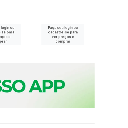
 login ou
Faça seu login ou
Faça seu 
-se para
cadastre-se para
cadastre
eços e
ver preços e
ver pr
prar
comprar
comp