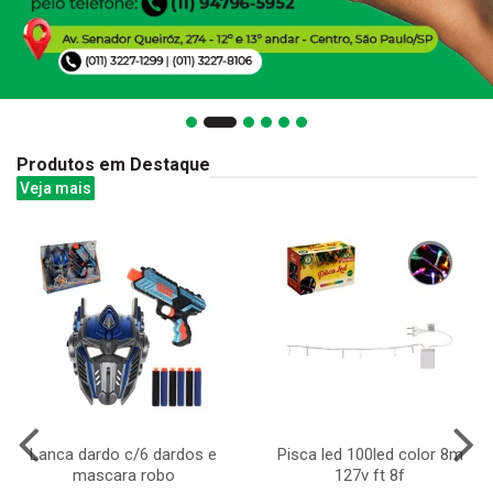
Produtos em Destaque
Veja mais
Lanca dardo c/6 dardos e
Pisca led 100led color 8m
mascara robo
127v ft 8f