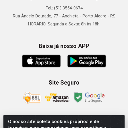
Tel.: (51) 3554-0674
Rua Ângelo Dourado, 77 - Anchieta - Porto Alegre - RS
HORÁRIO: Segunda a Sexta: 8h às 18h.
Baixe já nosso APP
Site Seguro
O nosso site coleta cookies próprios e de
Zein Importação e Comércio LTDA - Av. Senador Queiróz, 274
terceiros para proporcionar uma experiência