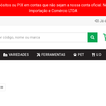
pósitos ou PIX em contas que não sejam a nossa conta oficial.
Importação e Comércio LTDA
Já é
VARIEDADES
FERRAMENTAS
PET
U.D