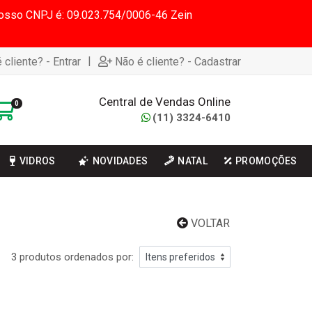
 Nosso CNPJ é: 09.023.754/0006-46 Zein
|
 cliente? - Entrar
Não é cliente? - Cadastrar
Central de Vendas Online
0
(11) 3324-6410
VIDROS
NOVIDADES
NATAL
PROMOÇÕES
VOLTAR
3 produtos ordenados por: