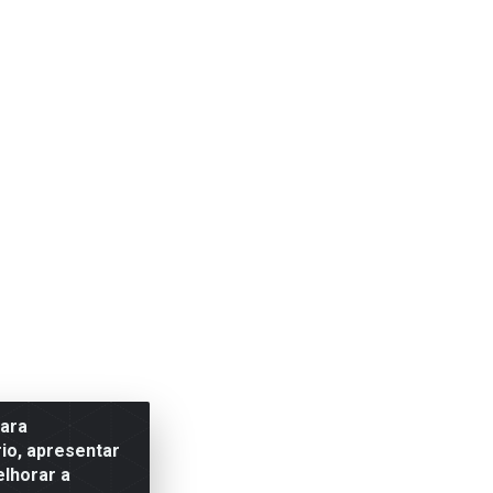
para
io, apresentar
elhorar a