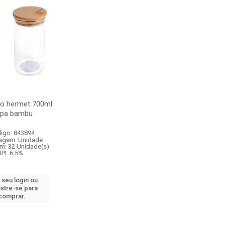
ro hermet 700ml
tpa bambu
igo: 843894
agem: Unidade
m: 32 Unidade(s)
IPI: 6.5%
 seu login ou
stre-se para
comprar.