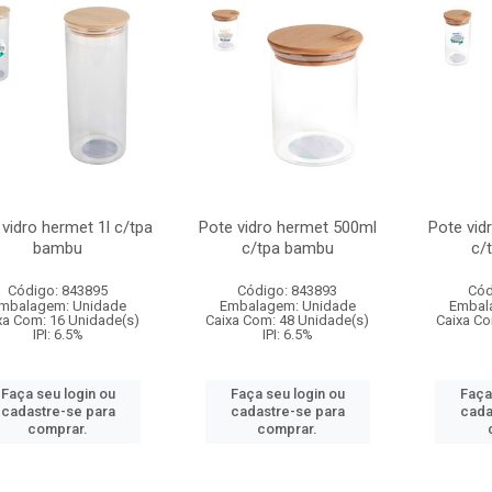
vidro hermet 1l c/tpa
Pote vidro hermet 500ml
Pote vid
bambu
c/tpa bambu
c/
Código: 843895
Código: 843893
Cód
mbalagem: Unidade
Embalagem: Unidade
Embal
xa Com: 16 Unidade(s)
Caixa Com: 48 Unidade(s)
Caixa Co
IPI: 6.5%
IPI: 6.5%
Faça seu login ou
Faça seu login ou
Faça
cadastre-se para
cadastre-se para
cada
comprar.
comprar.