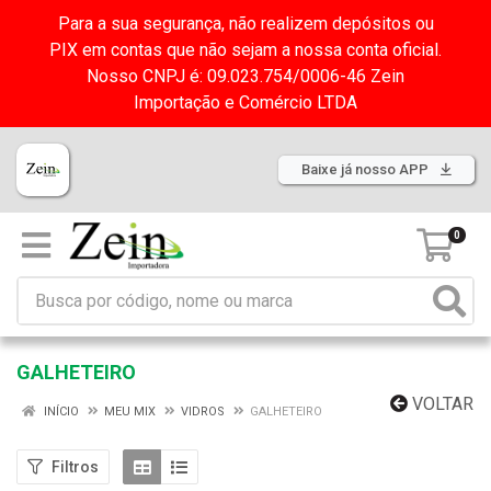
Para a sua segurança, não realizem depósitos ou
PIX em contas que não sejam a nossa conta oficial.
Nosso CNPJ é: 09.023.754/0006-46 Zein
Importação e Comércio LTDA
Baixe já nosso APP
0
GALHETEIRO
VOLTAR
INÍCIO
MEU MIX
VIDROS
GALHETEIRO
Filtros