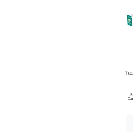
Taca
E
Ca