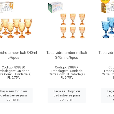
vidro amber bali 340ml
Taca vidro amber milbali
Taca vidr
c/6pcs
340ml c/6pcs
Código: 838880
Código: 838877
Cód
mbalagem: Unidade
Embalagem: Unidade
Embal
ixa Com: 8 Unidade(s)
Caixa Com: 8 Unidade(s)
Caixa C
IPI: 9.75%
IPI: 9.75%
Faça seu login ou
Faça seu login ou
Faça
cadastre-se para
cadastre-se para
cada
comprar.
comprar.