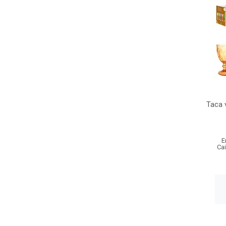
Taca 
E
Ca