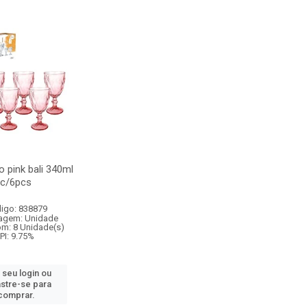
o pink bali 340ml
c/6pcs
igo: 838879
agem: Unidade
om: 8 Unidade(s)
IPI: 9.75%
 seu login ou
stre-se para
comprar.