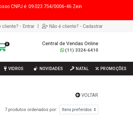
 Nosso CNPJ é: 09.023.754/0006-46 Zein
|
 cliente? - Entrar
Não é cliente? - Cadastrar
Central de Vendas Online
0
(11) 3324-6410
VIDROS
NOVIDADES
NATAL
PROMOÇÕES
VOLTAR
7 produtos ordenados por: