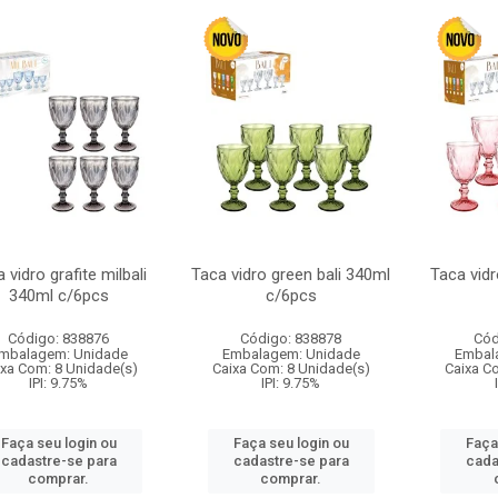
 vidro grafite milbali
Taca vidro green bali 340ml
Taca vidr
340ml c/6pcs
c/6pcs
Código: 838876
Código: 838878
Cód
mbalagem: Unidade
Embalagem: Unidade
Embal
ixa Com: 8 Unidade(s)
Caixa Com: 8 Unidade(s)
Caixa C
IPI: 9.75%
IPI: 9.75%
Faça seu login ou
Faça seu login ou
Faça
cadastre-se para
cadastre-se para
cada
comprar.
comprar.