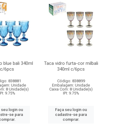
o blue bali 340ml
Taca vidro furta-cor milbali
c/6pcs
340ml c/6pcs
igo: 838881
Código: 838899
agem: Unidade
Embalagem: Unidade
om: 8 Unidade(s)
Caixa Com: 8 Unidade(s)
IPI: 9.75%
IPI: 9.75%
 seu login ou
Faça seu login ou
stre-se para
cadastre-se para
comprar.
comprar.