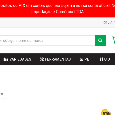
pósitos ou PIX em contas que não sejam a nossa conta oficial.
Importação e Comércio LTDA
Já é
VARIEDADES
FERRAMENTAS
PET
U.D