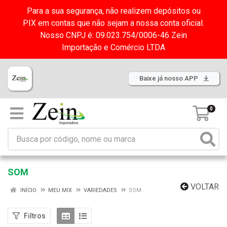
Para a sua segurança, não realizem depósitos ou
PIX em contas que não sejam a nossa conta oficial.
Nosso CNPJ é: 09.023.754/0006-46 Zein
Importação e Comércio LTDA
Baixe já nosso APP
0
SOM
VOLTAR
INÍCIO
MEU MIX
VARIEDADES
SOM
Filtros