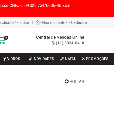
 Nosso CNPJ é: 09.023.754/0006-46 Zein
|
 cliente? - Entrar
Não é cliente? - Cadastrar
Central de Vendas Online
0
(11) 3324-6410
VIDROS
NOVIDADES
NATAL
PROMOÇÕES
VOLTAR