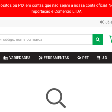
pósitos ou PIX em contas que não sejam a nossa conta oficial.
Importação e Comércio LTDA
Já é
VARIEDADES
FERRAMENTAS
PET
U.D