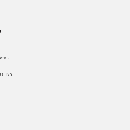
o
eta -
às 18h.