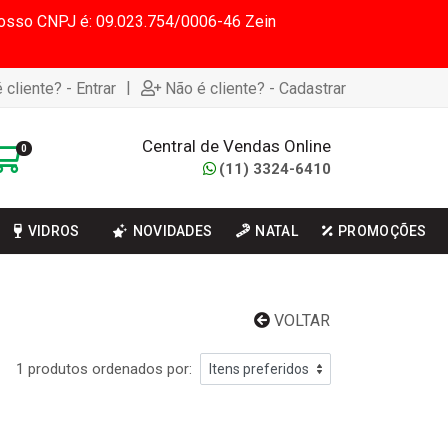
 Nosso CNPJ é: 09.023.754/0006-46 Zein
|
 cliente? - Entrar
Não é cliente? - Cadastrar
Central de Vendas Online
0
(11) 3324-6410
VIDROS
NOVIDADES
NATAL
PROMOÇÕES
VOLTAR
1 produtos ordenados por: