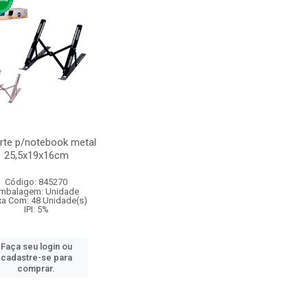
rte p/notebook metal
25,5x19x16cm
Código: 845270
mbalagem: Unidade
xa Com: 48 Unidade(s)
IPI: 5%
Faça seu login ou
cadastre-se para
comprar.