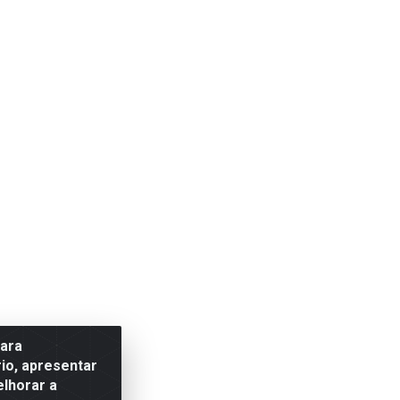
para
io, apresentar
elhorar a