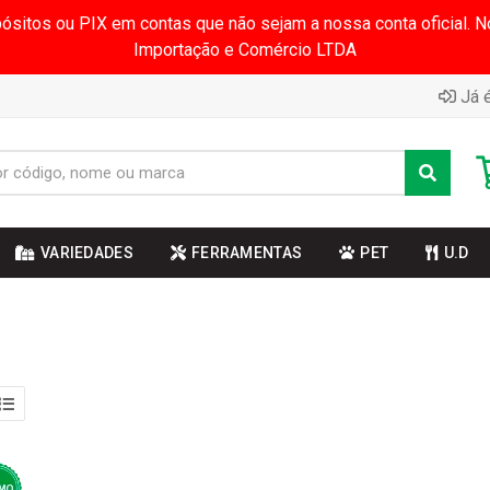
pósitos ou PIX em contas que não sejam a nossa conta oficial.
Importação e Comércio LTDA
Já é
VARIEDADES
FERRAMENTAS
PET
U.D