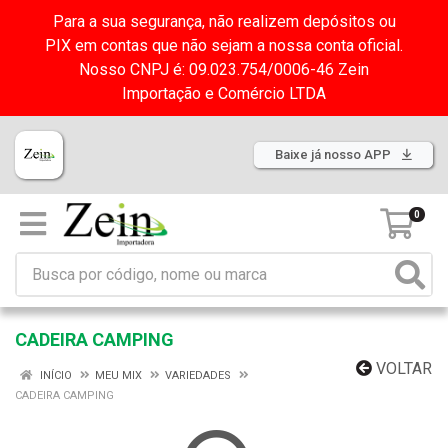
Para a sua segurança, não realizem depósitos ou
PIX em contas que não sejam a nossa conta oficial.
Nosso CNPJ é: 09.023.754/0006-46 Zein
Importação e Comércio LTDA
Baixe já nosso APP
0
CADEIRA CAMPING
VOLTAR
INÍCIO
MEU MIX
VARIEDADES
CADEIRA CAMPING