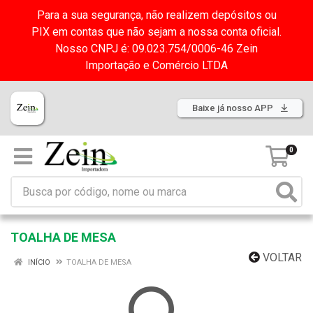
Para a sua segurança, não realizem depósitos ou
PIX em contas que não sejam a nossa conta oficial.
Nosso CNPJ é: 09.023.754/0006-46 Zein
Importação e Comércio LTDA
Baixe já nosso APP
0
TOALHA DE MESA
VOLTAR
INÍCIO
TOALHA DE MESA