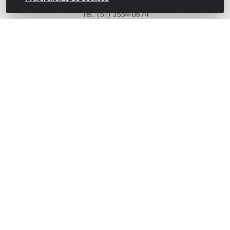
Tel.: (51) 3554-0674
Rua Ângelo Dourado, 77 - Anchieta - Porto Alegre - RS
HORÁRIO: Segunda a Sexta: 8h às 18h.
Baixe já nosso APP
Site Seguro
Zein Importação e Comércio LTDA - Av. Senador Queiróz, 274