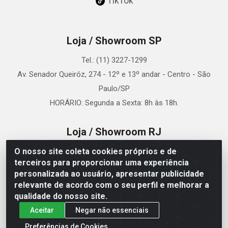
TikTok
Loja / Showroom SP
Tel.: (11) 3227-1299
Av. Senador Queiróz, 274 - 12º e 13º andar - Centro - São
Paulo/SP
HORÁRIO: Segunda a Sexta: 8h às 18h.
Loja / Showroom RJ
O nosso site coleta cookies próprios e de
Tel.: (21) 3173-3320
terceiros para proporcionar uma experiência
Rua República do Libano, 61 Sala 820 - Centro - Rio de
personalizada ao usuário, apresentar publicidade
Janeiro/RJ
relevante de acordo com o seu perfil e melhorar a
HORÁRIO: Segunda a Sexta: 8h às 18h.
qualidade do nosso site.
Aceitar
Negar não essenciais
Loja / Showroom Porto Alegre
Preferências de Cookies