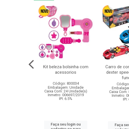
cm 6pcs cx:120
Kit beleza bolsinha com
Carro de co
acessorios
dexter spee
fun
: 830836
Código: 830034
Código
m: Unidade
Embalagem: Unidade
Embalage
120 Unidade(s)
Caixa Com: 24 Unidade(s)
Caixa Com: 
I: 13%
Inmetro: 006697/2019
Inmetro: 
IPI: 6.5%
IPI:
u login ou
Faça seu login ou
Faça seu
e-se para
cadastre-se para