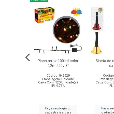
na 150led bco
Pisca arroz 100led color
Sineta de 
x40cm 220v 8f
4,2m 220v 8f
cx
:060
Código: 842929
Código
: 840985
Embalagem: Unidade
Embalage
m: Unidade
Caixa Com: 120 Unidade(s)
Caixa Com: 
60 Unidade(s)
IPI: 9.75%
IPI:
: 9.75%
Faça seu login ou
Faça seu
u login ou
cadastre-se para
cadastr
e-se para