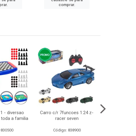
cadastre
rar.
comprar.
comp
1 - diversao
Carro c/r 7funcoes 1:24 z-
Abajur de tom
toda a familia
racer seven
10cm bivol
 830500
Código: 838900
Código: