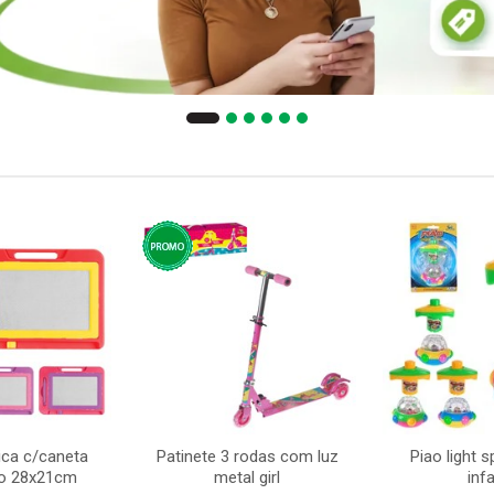
ca c/caneta
Patinete 3 rodas com luz
Piao light 
to 28x21cm
metal girl
infa