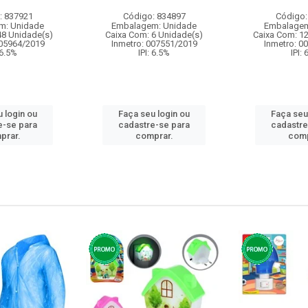
: 837921
Código: 834897
Código:
m: Unidade
Embalagem: Unidade
Embalagem
48 Unidade(s)
Caixa Com: 6 Unidade(s)
Caixa Com: 1
005964/2019
Inmetro: 007551/2019
Inmetro: 0
 6.5%
IPI: 6.5%
IPI:
 login ou
Faça seu login ou
Faça seu
e-se para
cadastre-se para
cadastre
prar.
comprar.
comp