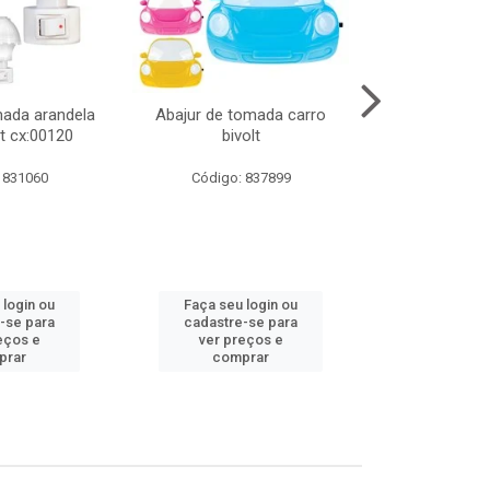
mada arandela
Abajur de tomada carro
Abajur de to
t cx:00120
bivolt
bivol
 831060
Código: 837899
Código:
 login ou
Faça seu login ou
Faça seu 
-se para
cadastre-se para
cadastre
eços e
ver preços e
ver pr
prar
comprar
comp