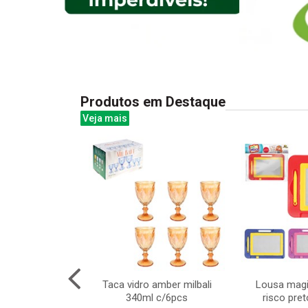
Produtos em Destaque
Veja mais
 pong 5 pcs
Taca vidro amber milbali
Lousa magi
340ml c/6pcs
risco pre