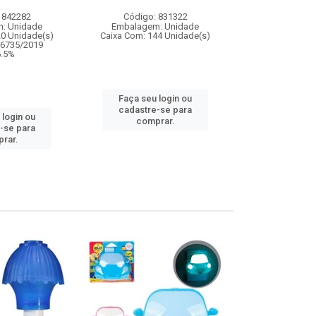
 842282
Código: 831322
Código:
: Unidade
Embalagem: Unidade
Embalagem
20 Unidade(s)
Caixa Com: 144 Unidade(s)
Caixa Com: 2
06735/2019
IPI: 3
 6.5%
Faça seu login ou
Faça seu 
cadastre-se para
 login ou
cadastre
comprar.
-se para
comp
rar.