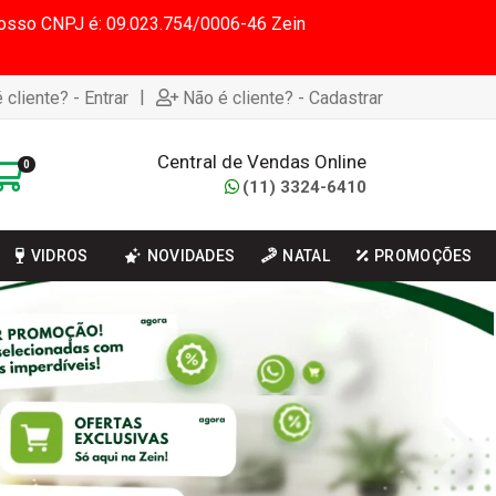
 Nosso CNPJ é: 09.023.754/0006-46 Zein
|
 cliente? - Entrar
Não é cliente? - Cadastrar
Central de Vendas Online
0
(11) 3324-6410
VIDROS
NOVIDADES
NATAL
PROMOÇÕES