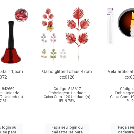
natal 11,5cm
Galho glitter folhas 47cm
Vela artificia
:072
cx:0120
cx:0
: 842669
Código: 843617
Código:
m: Unidade
Embalagem: Unidade
Embalagem
72 Unidade(s)
Caixa Com: 120 Unidade(s)
Caixa Com: 1
 7.8%
IPI: 9.75%
IPI: 
 login ou
Faça seu login ou
Faça seu
e-se para
cadastre-se para
cadastre