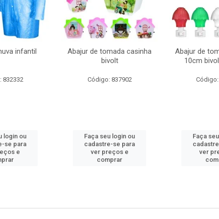
uva infantil
Abajur de tomada casinha
Abajur de to
bivolt
10cm bivol
: 832332
Código: 837902
Código:
 login ou
Faça seu login ou
Faça seu
e-se para
cadastre-se para
cadastre
reços e
ver preços e
ver pr
prar
comprar
com