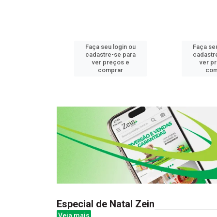
u login ou
Faça seu login ou
Faça seu
e-se para
cadastre-se para
cadastr
reços e
ver preços e
ver p
mprar
comprar
com
Especial de Natal Zein
Veja mais