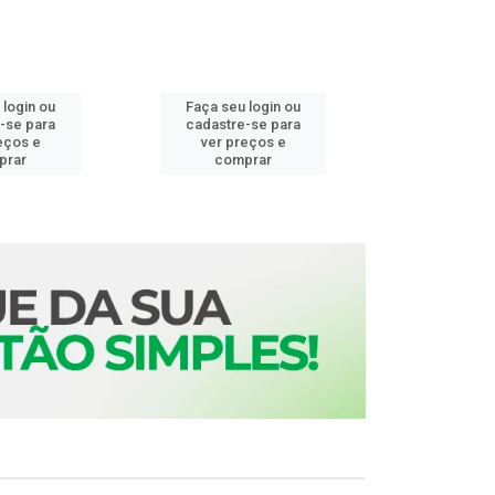
 login ou
Faça seu login ou
Faça seu 
-se para
cadastre-se para
cadastre
eços e
ver preços e
ver pr
prar
comprar
comp