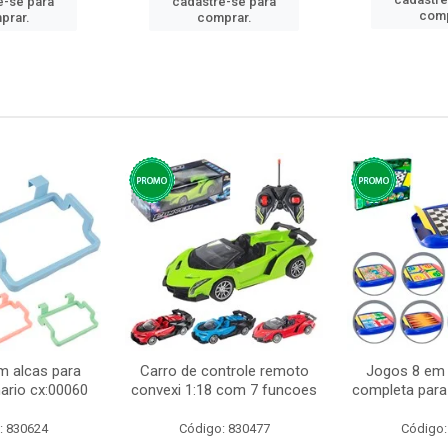
e-se para
cadastre-se para
comp
prar.
comprar.
m alcas para
Carro de controle remoto
Jogos 8 em 
ario cx:00060
convexi 1:18 com 7 funcoes
completa para 
: 830624
Código: 830477
Código: