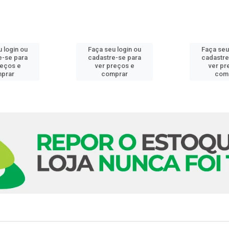
 login ou
Faça seu login ou
Faça seu
e-se para
cadastre-se para
cadastre
reços e
ver preços e
ver pr
prar
comprar
com