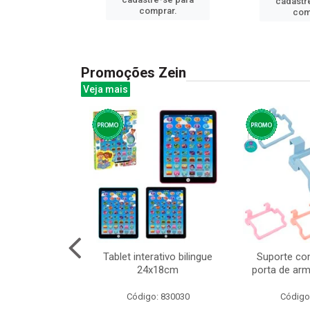
cadastr
prar.
comprar.
com
Promoções Zein
Veja mais
o interativo
Tablet interativo bilingue
Suporte co
13cm cx:00048
24x18cm
porta de arm
: 832384
Código: 830030
Código