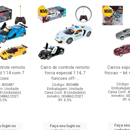
ntrole remoto
Carro de controle remoto
Carros esp
d 1:14 com 7
forca especial 1:14, 7
friccao – kit
coes
funcoes off-...
Código:
: 830487
Código: 830488
Embalagem
m: Unidade
Embalagem: Unidade
Caixa Com: 4
8 Unidade(s)
Caixa Com: 8 Unidade(s)
Inmetro: 0
004862/2021
Inmetro: 004862/2021
IPI:
 6.5%
IPI: 6.5%
Faça seu
 login ou
Faça seu login ou
cadastre