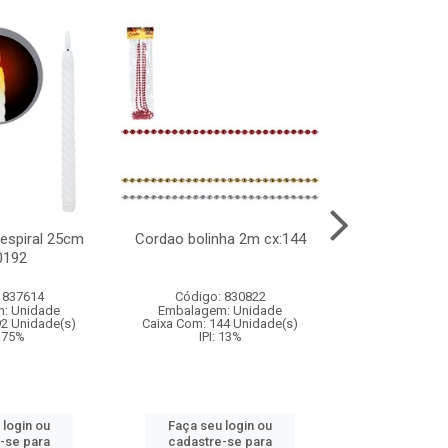
l espiral 25cm
Cordao bolinha 2m cx:144
Lata chap
0192
cx:0
 837614
Código: 830822
Código:
: Unidade
Embalagem: Unidade
Embalagem
92 Unidade(s)
Caixa Com: 144 Unidade(s)
Caixa Com: 6
9.75%
IPI: 13%
IPI: 
 login ou
Faça seu login ou
Faça seu 
-se para
cadastre-se para
cadastre