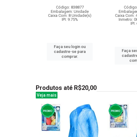
: 837375
Código: 838877
Código
m: Unidade
Embalagem: Unidade
Embalage
36 Unidade(s)
Caixa Com: 8 Unidade(s)
Caixa Com: 
006717/2019
IPI: 9.75%
Inmetro: 
I: 13%
IPI:
Faça seu login ou
u login ou
Faça seu
cadastre-se para
e-se para
cadastr
comprar.
prar.
com
Produtos até R$20,00
Veja mais