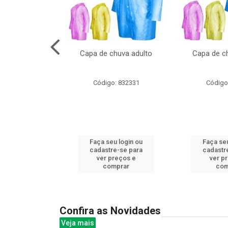
no pote c/molde
Capa de chuva adulto
Capa de ch
: 839020
Código: 832331
Código
u login ou
Faça seu login ou
Faça seu
e-se para
cadastre-se para
cadastr
reços e
ver preços e
ver p
mprar
comprar
com
Confira as Novidades
Veja mais