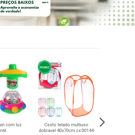
spin com luz
Cesto telado multiuso
Capa de
ntil
dobravel 40x70cm cx:00144
p/motoqueiro 