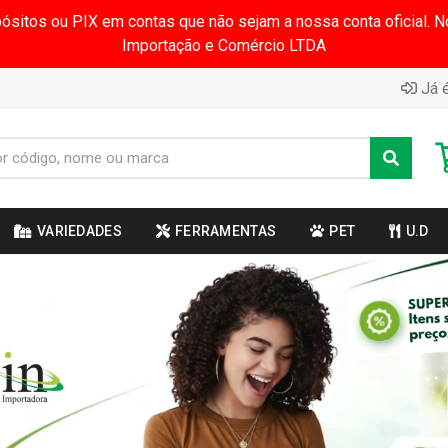
pósitos ou PIX em contas que não sejam a nossa conta oficial.
Importação e Comércio LTDA
Já é
VARIEDADES
FERRAMENTAS
PET
U.D