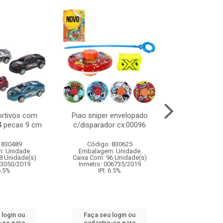
ortivos com
Piao sniper envelopado
Carro de polici
 4 pecas 9 cm
c/disparador cx:00096
com controle
funco
 830489
Código: 830625
Código:
: Unidade
Embalagem: Unidade
Embalagem
8 Unidade(s)
Caixa Com: 96 Unidade(s)
Caixa Com: 2
03050/2019
Inmetro: 006735/2019
Inmetro: 12444
 6.5%
IPI: 6.5%
IPI: 
 login ou
Faça seu login ou
Faça seu 
-se para
cadastre-se para