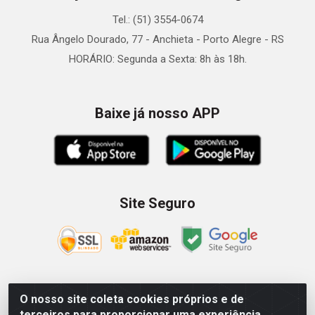
Tel.: (51) 3554-0674
Rua Ângelo Dourado, 77 - Anchieta - Porto Alegre - RS
HORÁRIO: Segunda a Sexta: 8h às 18h.
Baixe já nosso APP
Site Seguro
O nosso site coleta cookies próprios e de
Zein Importação e Comércio LTDA - Av. Senador Queiróz, 274
terceiros para proporcionar uma experiência