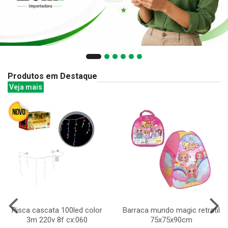
Produtos em Destaque
Veja mais
Pisca cascata 100led color
Barraca mundo magic retratil
3m 220v 8f cx:060
75x75x90cm