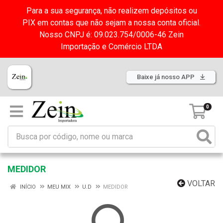
Para a sua segurança, não realizem depósitos ou
PIX em contas que não sejam a nossa conta oficial.
Nosso CNPJ é: 09.023.754/0006-46 Zein
Importação e Comércio LTDA
Baixe já nosso APP
0
MEDIDOR
VOLTAR
INÍCIO
MEU MIX
U.D
MEDIDOR