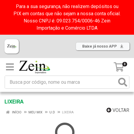
Para a sua segurança, não realizem depósitos ou
PIX em contas que não sejam a nossa conta oficial.
Nosso CNPJ é: 09.023.754/0006-46 Zein
Importação e Comércio LTDA
Baixe já nosso APP
0
LIXEIRA
VOLTAR
INÍCIO
MEU MIX
U.D
LIXEIRA