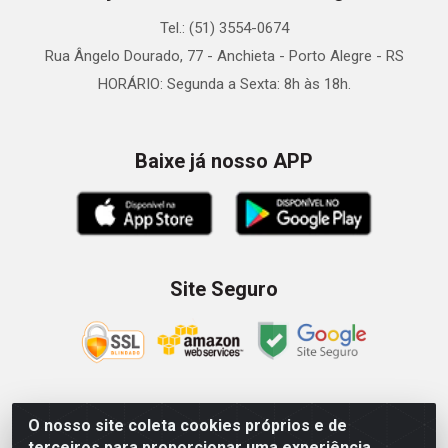
Tel.: (51) 3554-0674
Rua Ângelo Dourado, 77 - Anchieta - Porto Alegre - RS
HORÁRIO: Segunda a Sexta: 8h às 18h.
Baixe já nosso APP
Site Seguro
O nosso site coleta cookies próprios e de
Zein Importação e Comércio LTDA - Av. Senador Queiróz, 274
terceiros para proporcionar uma experiência