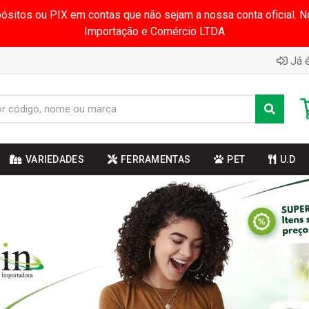
pósitos ou PIX em contas que não sejam a nossa conta oficial.
Importação e Comércio LTDA
Já é
VARIEDADES
FERRAMENTAS
PET
U.D