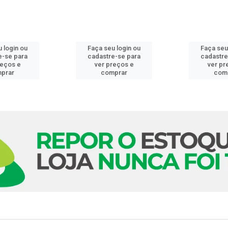
 login ou
Faça seu login ou
Faça seu
e-se para
cadastre-se para
cadastre
reços e
ver preços e
ver pr
prar
comprar
com