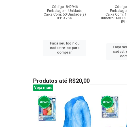
: 841269
Código: 842946
Código
m: Unidade
Embalagem: Unidade
Embalage
36 Unidade(s)
Caixa Com: 50 Unidade(s)
Caixa Com: 1
: 9.75%
IPI: 9.75%
Inmetro: ABCP-
IPI:
u login ou
Faça seu login ou
Faça seu
e-se para
cadastre-se para
cadastr
prar.
comprar.
com
Produtos até R$20,00
Veja mais