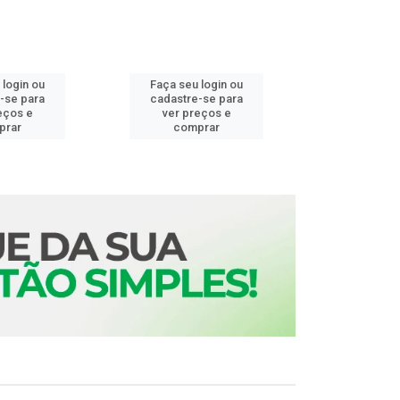
 login ou
Faça seu login ou
Faça seu 
-se para
cadastre-se para
cadastre
eços e
ver preços e
ver pr
prar
comprar
comp