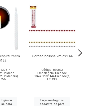
l espiral 25cm
Cordao bolinha 2m cx:144
Lata chap
0192
cx:0
 837614
Código: 830822
Código:
: Unidade
Embalagem: Unidade
Embalagem
92 Unidade(s)
Caixa Com: 144 Unidade(s)
Caixa Com: 6
9.75%
IPI: 13%
IPI: 
 login ou
Faça seu login ou
Faça seu 
-se para
cadastre-se para
cadastre