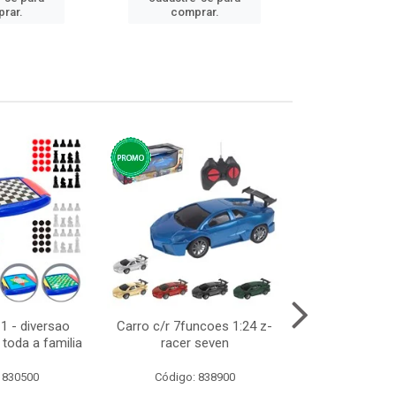
rar.
comprar.
comp
1 - diversao
Carro c/r 7funcoes 1:24 z-
Abajur de tom
toda a familia
racer seven
10cm bivol
 830500
Código: 838900
Código: