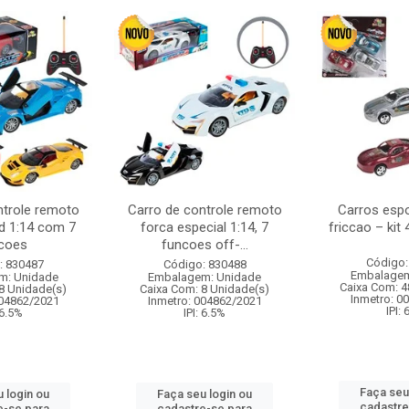
ntrole remoto
Carro de controle remoto
Carros esp
d 1:14 com 7
forca especial 1:14, 7
friccao – kit
coes
funcoes off-...
Código:
: 830487
Código: 830488
Embalagem
m: Unidade
Embalagem: Unidade
Caixa Com: 4
8 Unidade(s)
Caixa Com: 8 Unidade(s)
Inmetro: 0
004862/2021
Inmetro: 004862/2021
IPI:
 6.5%
IPI: 6.5%
Faça seu
 login ou
Faça seu login ou
cadastre
e-se para
cadastre-se para