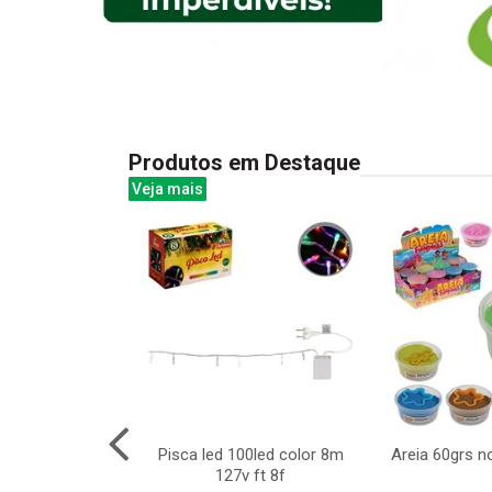
Produtos em Destaque
Veja mais
ta 200led bco
Pisca led 100led color 8m
Areia 60grs n
7v 8f cx:036
127v ft 8f