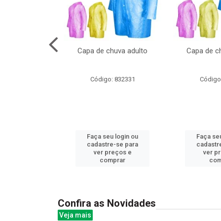
no pote c/molde
Capa de chuva adulto
Capa de ch
: 839020
Código: 832331
Código
u login ou
Faça seu login ou
Faça seu
e-se para
cadastre-se para
cadastr
reços e
ver preços e
ver p
mprar
comprar
com
Confira as Novidades
Veja mais