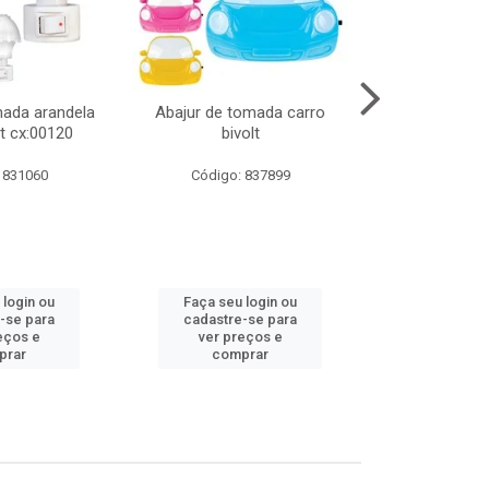
mada arandela
Abajur de tomada carro
Abajur de to
t cx:00120
bivolt
bivol
 831060
Código: 837899
Código:
 login ou
Faça seu login ou
Faça seu 
-se para
cadastre-se para
cadastre
eços e
ver preços e
ver pr
prar
comprar
comp