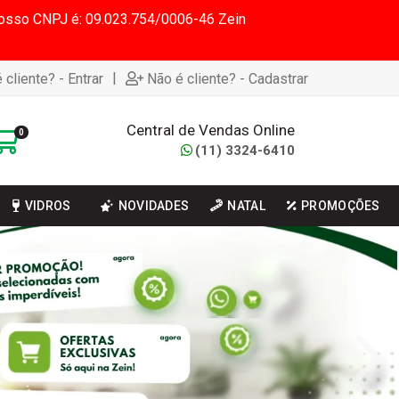
 Nosso CNPJ é: 09.023.754/0006-46 Zein
|
 cliente? - Entrar
Não é cliente? - Cadastrar
Central de Vendas Online
0
(11) 3324-6410
VIDROS
NOVIDADES
NATAL
PROMOÇÕES