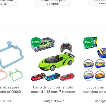
comp
prar.
comprar.
m alcas para
Carro de controle remoto
Jogos 8 em 
ario cx:00060
convexi 1:18 com 7 funcoes
completa para 
: 830624
Código: 830477
Código: