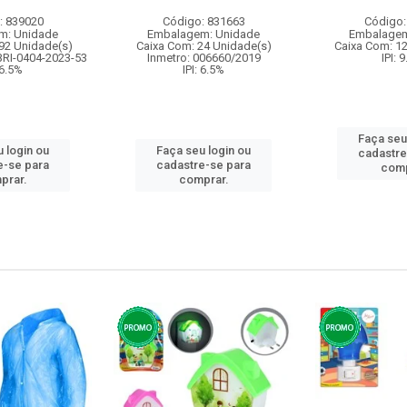
: 839020
Código: 831663
Código:
m: Unidade
Embalagem: Unidade
Embalagem
92 Unidade(s)
Caixa Com: 24 Unidade(s)
Caixa Com: 1
BRI-0404-2023-53
Inmetro: 006660/2019
IPI: 
 6.5%
IPI: 6.5%
Faça seu
 login ou
Faça seu login ou
cadastre
e-se para
cadastre-se para
comp
prar.
comprar.