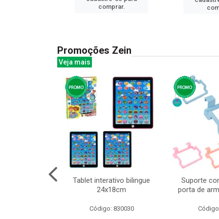
prar.
comprar.
com
Promoções Zein
Veja mais
o interativo
Tablet interativo bilingue
Suporte co
13cm cx:00048
24x18cm
porta de arm
: 832384
Código: 830030
Código