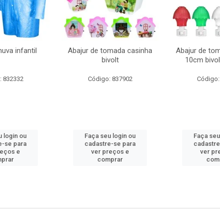
uva infantil
Abajur de tomada casinha
Abajur de to
bivolt
10cm bivol
: 832332
Código: 837902
Código:
 login ou
Faça seu login ou
Faça seu
e-se para
cadastre-se para
cadastre
reços e
ver preços e
ver pr
prar
comprar
com