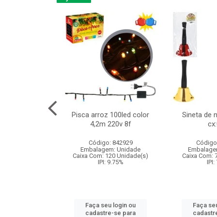
na 150led bco
Pisca arroz 100led color
Sineta de 
x40cm 220v 8f
4,2m 220v 8f
cx
:060
Código: 842929
Código
: 840985
Embalagem: Unidade
Embalage
m: Unidade
Caixa Com: 120 Unidade(s)
Caixa Com: 
60 Unidade(s)
IPI: 9.75%
IPI:
: 9.75%
Faça seu login ou
Faça seu
u login ou
cadastre-se para
cadastr
e-se para