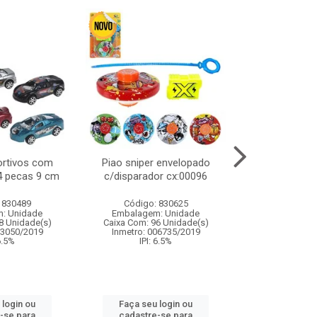
ortivos com
Piao sniper envelopado
Carro de polici
 4 pecas 9 cm
c/disparador cx:00096
com controle
funco
 830489
Código: 830625
Código:
: Unidade
Embalagem: Unidade
Embalagem
8 Unidade(s)
Caixa Com: 96 Unidade(s)
Caixa Com: 2
03050/2019
Inmetro: 006735/2019
Inmetro: 12444
 6.5%
IPI: 6.5%
IPI: 
 login ou
Faça seu login ou
Faça seu 
-se para
cadastre-se para
cadastre