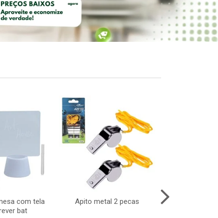
mesa com tela
Apito metal 2 pecas
Skate de ded
rever bat
cx:0