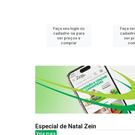
u login ou
Faça seu login ou
Faça seu
e-se para
cadastre-se para
cadastr
reços e
ver preços e
ver p
mprar
comprar
com
Especial de Natal Zein
Veja mais