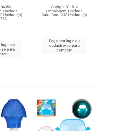
 840561
Código: 831512
Código:
: Unidade
Embalagem: Unidade
Embalagem
20 Unidade(s)
Caixa Com: 240 Unidade(s)
Caixa Com: 36
9.75%
Inmetro: 0
IPI: 
Faça seu login ou
 login ou
cadastre-se para
Faça seu 
-se para
comprar.
cadastre
rar.
comp