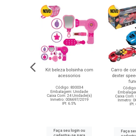
cm 6pcs cx:120
Kit beleza bolsinha com
Carro de co
acessorios
dexter spee
fun
: 830836
Código: 830034
Código
m: Unidade
Embalagem: Unidade
Embalage
120 Unidade(s)
Caixa Com: 24 Unidade(s)
Caixa Com: 
I: 13%
Inmetro: 006697/2019
Inmetro: 
IPI: 6.5%
IPI:
u login ou
Faça seu login ou
Faça seu
e-se para
cadastre-se para
cadastr