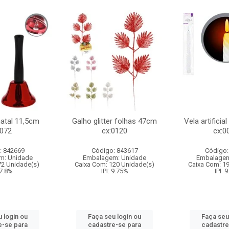
natal 11,5cm
Galho glitter folhas 47cm
Vela artificia
:072
cx:0120
cx:0
: 842669
Código: 843617
Código:
m: Unidade
Embalagem: Unidade
Embalagem
72 Unidade(s)
Caixa Com: 120 Unidade(s)
Caixa Com: 1
 7.8%
IPI: 9.75%
IPI: 
 login ou
Faça seu login ou
Faça seu
e-se para
cadastre-se para
cadastre