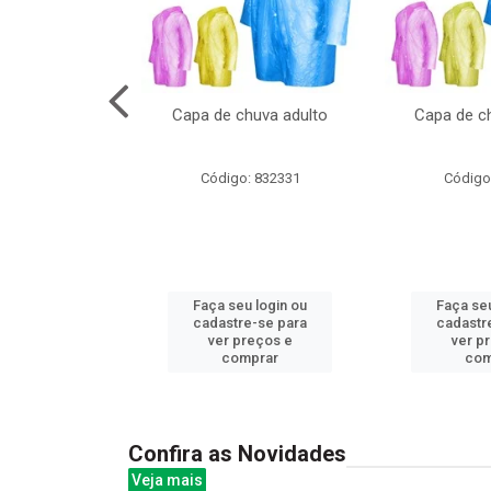
cal com oculos
Capa de chuva adulto
Capa de ch
3cm
: 844379
Código: 832331
Código
u login ou
Faça seu login ou
Faça seu
e-se para
cadastre-se para
cadastr
reços e
ver preços e
ver p
mprar
comprar
com
Confira as Novidades
Veja mais