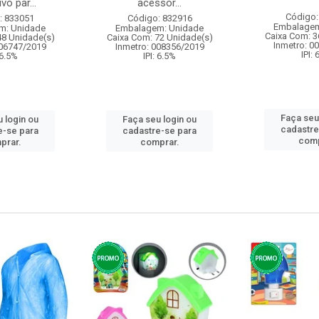
vo par...
acessor...
Código:
: 833051
Código: 832916
Embalagem
m: Unidade
Embalagem: Unidade
Caixa Com: 3
48 Unidade(s)
Caixa Com: 72 Unidade(s)
Inmetro: 0
006747/2019
Inmetro: 008356/2019
IPI:
 6.5%
IPI: 6.5%
Faça seu
 login ou
Faça seu login ou
cadastre
e-se para
cadastre-se para
comp
prar.
comprar.