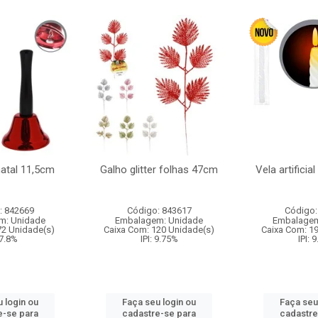
natal 11,5cm
Galho glitter folhas 47cm
Vela artificia
: 842669
Código: 843617
Código:
m: Unidade
Embalagem: Unidade
Embalagem
72 Unidade(s)
Caixa Com: 120 Unidade(s)
Caixa Com: 1
 7.8%
IPI: 9.75%
IPI: 
 login ou
Faça seu login ou
Faça seu
e-se para
cadastre-se para
cadastre