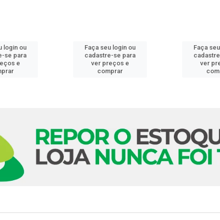
 login ou
Faça seu login ou
Faça seu
e-se para
cadastre-se para
cadastre
reços e
ver preços e
ver pr
prar
comprar
com