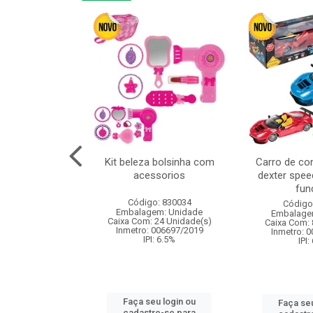
linha duo 2m
Kit beleza bolsinha com
Carro de co
acessorios
dexter spee
fun
: 830825
Código: 830034
Código
m: Unidade
Embalagem: Unidade
Embalage
144 Unidade(s)
Caixa Com: 24 Unidade(s)
Caixa Com: 
I: 13%
Inmetro: 006697/2019
Inmetro: 
IPI: 6.5%
IPI:
u login ou
Faça seu login ou
Faça seu
e-se para
cadastre-se para