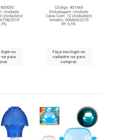
 830030
Código: 831665
Código:
: Unidade
Embalagem: Unidade
Embalagem
6 Unidade(s)
Caixa Com: 12 Unidade(s)
Caixa Com: 1
06758/2019
Inmetro: 006660/2019
IPI: 
 6.5%
IPI: 6.5%
Faça seu 
 login ou
Faça seu login ou
cadastre
-se para
cadastre-se para
comp
rar.
comprar.