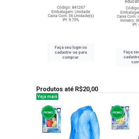
educati
: 831115
Código: 841267
Código
m: Unidade
Embalagem: Unidade
Embalage
50 Unidade(s)
Caixa Com: 36 Unidade(s)
Caixa Com: 
I: 13%
IPI: 9.75%
Inmetro: 
IPI:
u login ou
Faça seu login ou
Faça seu
e-se para
cadastre-se para
cadastr
prar.
comprar.
com
Produtos até R$20,00
Veja mais