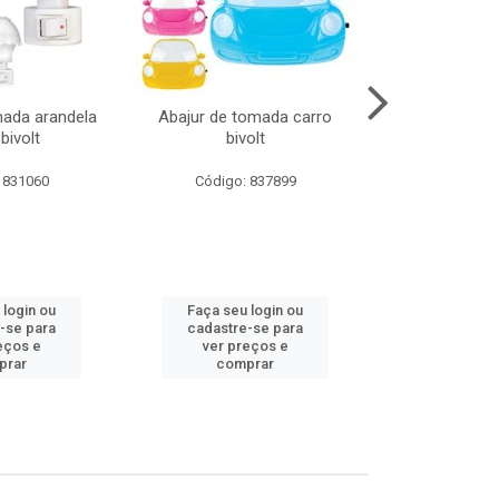
mada arandela
Abajur de tomada carro
Abajur de to
bivolt
bivolt
bivol
 831060
Código: 837899
Código:
 login ou
Faça seu login ou
Faça seu 
-se para
cadastre-se para
cadastre
eços e
ver preços e
ver pr
prar
comprar
comp