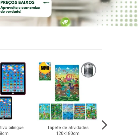
tivo bilingue
Tapete de atividades
Noel musical
18cm
120x180cm
1,8m b