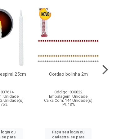
l espiral 25cm
Cordao bolinha 2m
Lata chap
 837614
Código: 830822
Código:
: Unidade
Embalagem: Unidade
Embalagem
92 Unidade(s)
Caixa Com: 144 Unidade(s)
Caixa Com: 6
9.75%
IPI: 13%
IPI: 
 login ou
Faça seu login ou
Faça seu 
-se para
cadastre-se para
cadastre