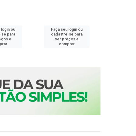
 login ou
Faça seu login ou
Faça seu 
-se para
cadastre-se para
cadastre
eços e
ver preços e
ver pr
prar
comprar
comp