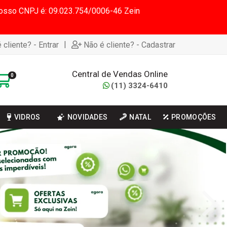
 Nosso CNPJ é: 09.023.754/0006-46 Zein
|
 cliente? - Entrar
Não é cliente? - Cadastrar
Central de Vendas Online
0
(11) 3324-6410
VIDROS
NOVIDADES
NATAL
PROMOÇÕES