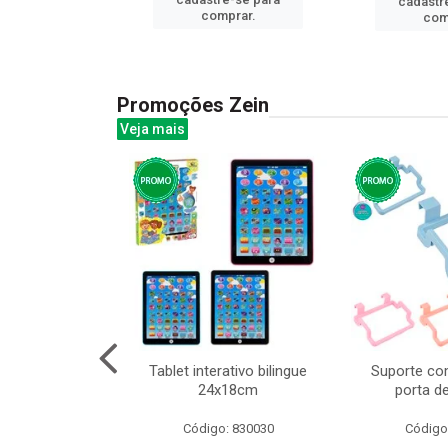
cadastr
prar.
comprar.
com
Promoções Zein
Veja mais
o interativo
Tablet interativo bilingue
Suporte co
l 17x13cm
24x18cm
porta d
: 832384
Código: 830030
Código