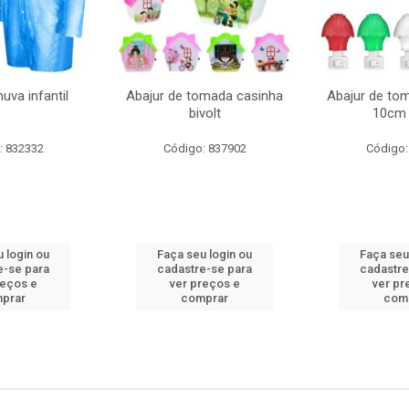
uva infantil
Abajur de tomada casinha
Abajur de to
bivolt
10cm 
: 832332
Código: 837902
Código:
 login ou
Faça seu login ou
Faça seu
e-se para
cadastre-se para
cadastre
reços e
ver preços e
ver pr
prar
comprar
com