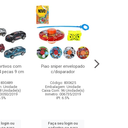
ortivos com
Piao sniper envelopado
Carro de polici
 4 pecas 9 cm
c/disparador
com controle
funco
 830489
Código: 830625
Código:
: Unidade
Embalagem: Unidade
Embalagem
8 Unidade(s)
Caixa Com: 96 Unidade(s)
Caixa Com: 2
03050/2019
Inmetro: 006735/2019
Inmetro: 12444
 6.5%
IPI: 6.5%
IPI: 
 login ou
Faça seu login ou
Faça seu 
-se para
cadastre-se para