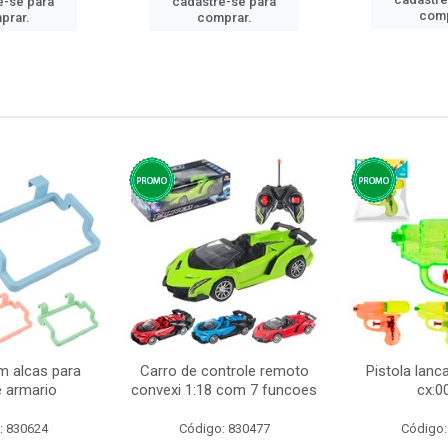
e-se para
cadastre-se para
comp
prar.
comprar.
m alcas para
Carro de controle remoto
Pistola lan
e armario
convexi 1:18 com 7 funcoes
cx:0
: 830624
Código: 830477
Código: