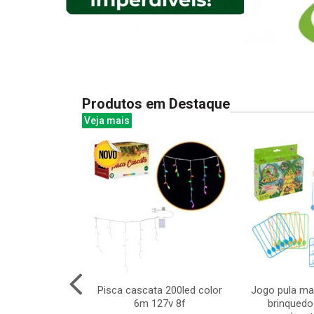
Produtos em Destaque
Veja mais
onta branca
Pisca cascata 200led color
Jogo pula m
2m verde
6m 127v 8f
brinquedo 