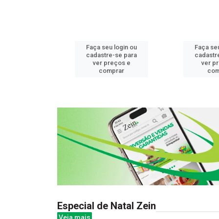
u login ou
Faça seu login ou
Faça seu
e-se para
cadastre-se para
cadastr
reços e
ver preços e
ver p
mprar
comprar
com
Especial de Natal Zein
Veja mais