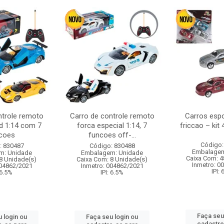
ntrole remoto
Carro de controle remoto
Carros esp
d 1:14 com 7
forca especial 1:14, 7
friccao – kit
coes
funcoes off-...
Código:
: 830487
Código: 830488
Embalagem
m: Unidade
Embalagem: Unidade
Caixa Com: 4
8 Unidade(s)
Caixa Com: 8 Unidade(s)
Inmetro: 0
004862/2021
Inmetro: 004862/2021
IPI:
 6.5%
IPI: 6.5%
Faça seu
 login ou
Faça seu login ou
cadastre