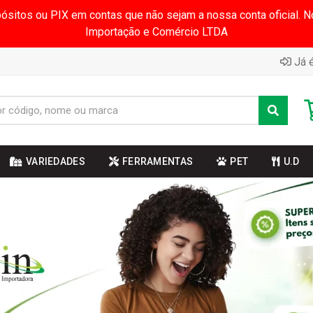
pósitos ou PIX em contas que não sejam a nossa conta oficial.
Importação e Comércio LTDA
Já é
VARIEDADES
FERRAMENTAS
PET
U.D