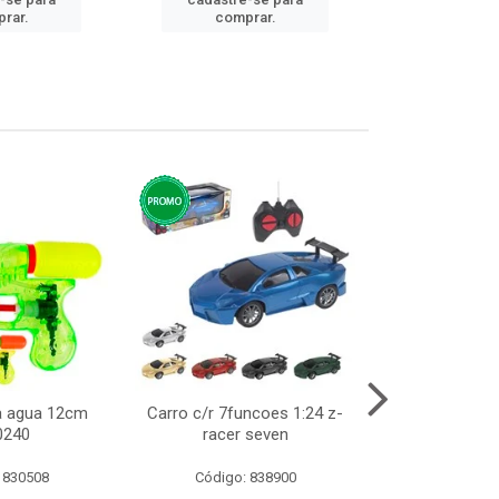
cadastre
rar.
comprar.
comp
ca agua 12cm
Carro c/r 7funcoes 1:24 z-
Abajur de tom
0240
racer seven
10cm b
 830508
Código: 838900
Código: