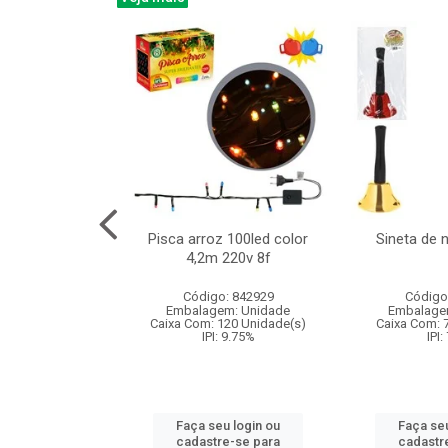
na 150led bco
Pisca arroz 100led color
Sineta de 
x40cm 220v 8f
4,2m 220v 8f
: 840985
Código: 842929
Código
m: Unidade
Embalagem: Unidade
Embalage
60 Unidade(s)
Caixa Com: 120 Unidade(s)
Caixa Com: 
: 9.75%
IPI: 9.75%
IPI:
u login ou
Faça seu login ou
Faça seu
e-se para
cadastre-se para
cadastr