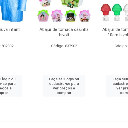
uva infantil
Abajur de tomada casinha
Abajur de to
bivolt
10cm bivol
: 832332
Código: 837902
Código:
 login ou
Faça seu login ou
Faça seu
e-se para
cadastre-se para
cadastre
reços e
ver preços e
ver pr
prar
comprar
com