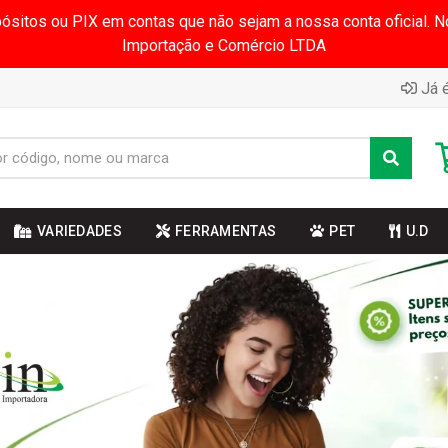
pósitos ou PIX em contas que não sejam a nossa conta oficial.
Importação e Comércio LTDA
Já é
VARIEDADES
FERRAMENTAS
PET
U.D