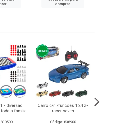
rar.
comprar.
comp
1 - diversao
Carro c/r 7funcoes 1:24 z-
Abajur de tom
toda a familia
racer seven
10cm bivol
 830500
Código: 838900
Código: