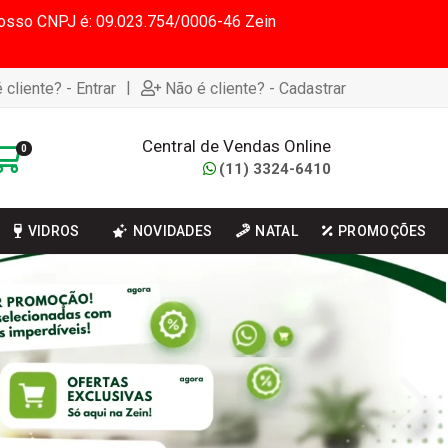
 Nosso CNPJ é: 09.023.754/0006-46 Zein
|
 cliente? - Entrar
Não é cliente? - Cadastrar
Central de Vendas Online
0
(11) 3324-6410
VIDROS
NOVIDADES
NATAL
PROMOÇÕES