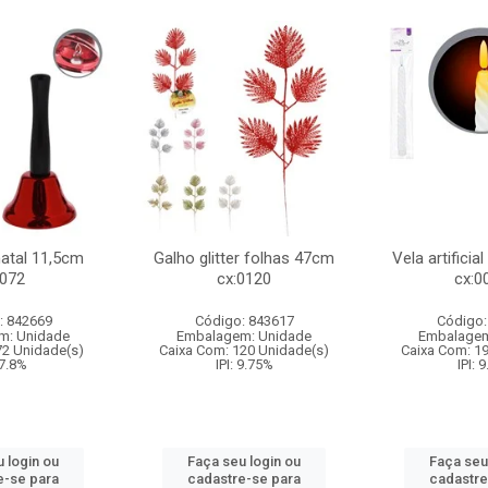
natal 11,5cm
Galho glitter folhas 47cm
Vela artificia
:072
cx:0120
cx:0
: 842669
Código: 843617
Código:
m: Unidade
Embalagem: Unidade
Embalagem
72 Unidade(s)
Caixa Com: 120 Unidade(s)
Caixa Com: 1
 7.8%
IPI: 9.75%
IPI: 
 login ou
Faça seu login ou
Faça seu
e-se para
cadastre-se para
cadastre