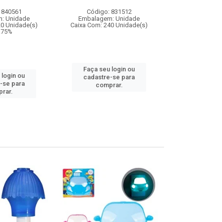
 840561
Código: 831512
Código:
: Unidade
Embalagem: Unidade
Embalagem
20 Unidade(s)
Caixa Com: 240 Unidade(s)
Caixa Com: 36
9.75%
Inmetro: 0
IPI: 
Faça seu login ou
 login ou
cadastre-se para
Faça seu 
-se para
comprar.
cadastre
rar.
comp