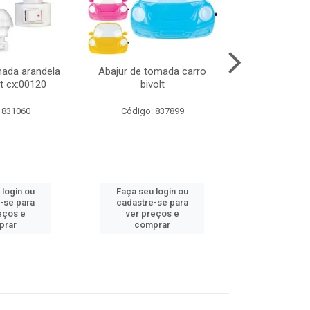
mada arandela
Abajur de tomada carro
Abajur de to
t cx:00120
bivolt
bivol
 831060
Código: 837899
Código:
 login ou
Faça seu login ou
Faça seu 
-se para
cadastre-se para
cadastre
eços e
ver preços e
ver pr
prar
comprar
comp