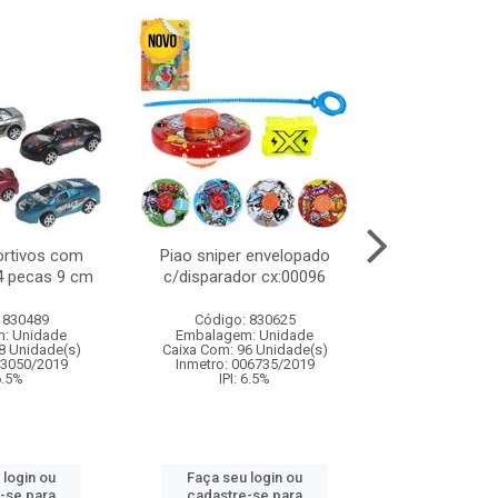
ortivos com
Piao sniper envelopado
Carro de polici
 4 pecas 9 cm
c/disparador cx:00096
com controle
funco
 830489
Código: 830625
Código:
: Unidade
Embalagem: Unidade
Embalagem
8 Unidade(s)
Caixa Com: 96 Unidade(s)
Caixa Com: 2
03050/2019
Inmetro: 006735/2019
Inmetro: 12444
 6.5%
IPI: 6.5%
IPI: 
 login ou
Faça seu login ou
Faça seu 
-se para
cadastre-se para
cadastre