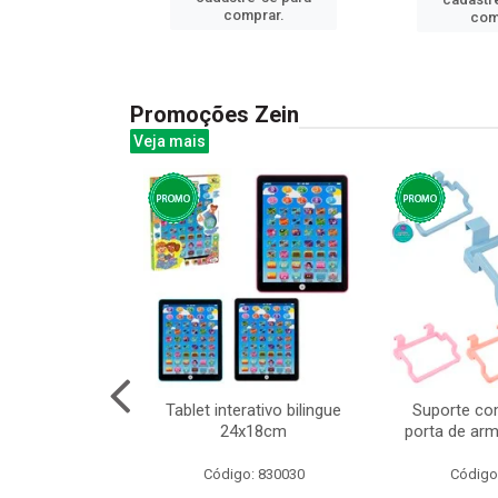
prar.
comprar.
com
Promoções Zein
Veja mais
o interativo
Tablet interativo bilingue
Suporte co
13cm cx:00048
24x18cm
porta de arm
: 832384
Código: 830030
Código