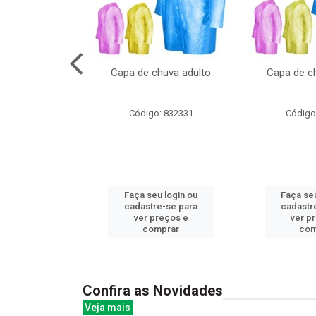
no pote c/molde
Capa de chuva adulto
Capa de ch
: 839020
Código: 832331
Código
u login ou
Faça seu login ou
Faça seu
e-se para
cadastre-se para
cadastr
reços e
ver preços e
ver p
mprar
comprar
com
Confira as Novidades
Veja mais