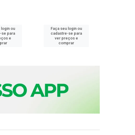
 login ou
Faça seu login ou
Faça seu 
-se para
cadastre-se para
cadastre
eços e
ver preços e
ver pr
prar
comprar
comp