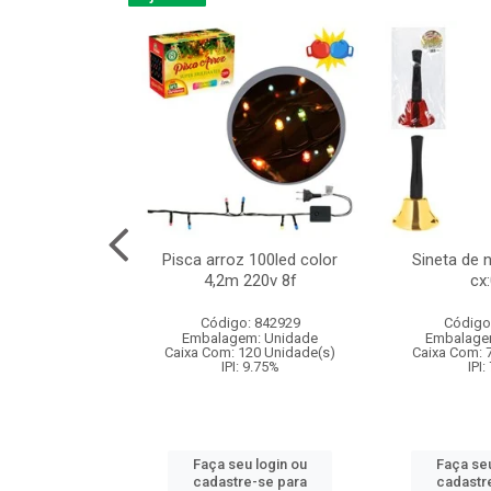
na 150led bco
Pisca arroz 100led color
Sineta de 
x40cm 220v 8f
4,2m 220v 8f
cx
:060
Código: 842929
Código
: 840985
Embalagem: Unidade
Embalage
m: Unidade
Caixa Com: 120 Unidade(s)
Caixa Com: 
60 Unidade(s)
IPI: 9.75%
IPI:
: 9.75%
Faça seu login ou
Faça seu
u login ou
cadastre-se para
cadastr
e-se para