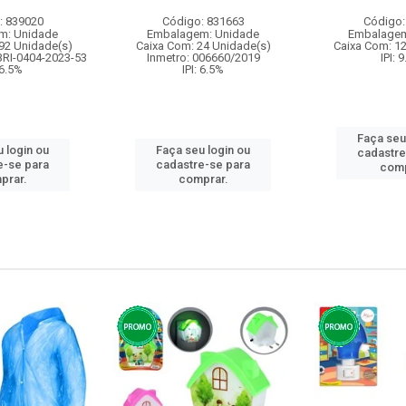
: 839020
Código: 831663
Código:
m: Unidade
Embalagem: Unidade
Embalagem
92 Unidade(s)
Caixa Com: 24 Unidade(s)
Caixa Com: 1
BRI-0404-2023-53
Inmetro: 006660/2019
IPI: 
 6.5%
IPI: 6.5%
Faça seu
 login ou
Faça seu login ou
cadastre
e-se para
cadastre-se para
comp
prar.
comprar.