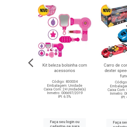
cm 6pcs cx:120
Kit beleza bolsinha com
Carro de co
acessorios
dexter spee
fun
: 830836
Código: 830034
Código
m: Unidade
Embalagem: Unidade
Embalage
120 Unidade(s)
Caixa Com: 24 Unidade(s)
Caixa Com: 
I: 13%
Inmetro: 006697/2019
Inmetro: 
IPI: 6.5%
IPI:
u login ou
Faça seu login ou
Faça seu
e-se para
cadastre-se para
cadastr