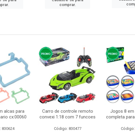
comp
prar.
comprar.
m alcas para
Carro de controle remoto
Jogos 8 em 
ario cx:00060
convexi 1:18 com 7 funcoes
completa para 
: 830624
Código: 830477
Código: