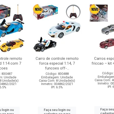
ntrole remoto
Carro de controle remoto
Carros esp
d 1:14 com 7
forca especial 1:14, 7
friccao – kit
coes
funcoes off-...
Código:
: 830487
Código: 830488
Embalagem
m: Unidade
Embalagem: Unidade
Caixa Com: 4
8 Unidade(s)
Caixa Com: 8 Unidade(s)
Inmetro: 0
004862/2021
Inmetro: 004862/2021
IPI:
 6.5%
IPI: 6.5%
Faça seu
 login ou
Faça seu login ou
cadastre
e-se para
cadastre-se para