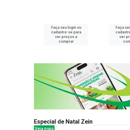
u login ou
Faça seu login ou
Faça seu
e-se para
cadastre-se para
cadastr
reços e
ver preços e
ver p
mprar
comprar
com
Especial de Natal Zein
Veja mais