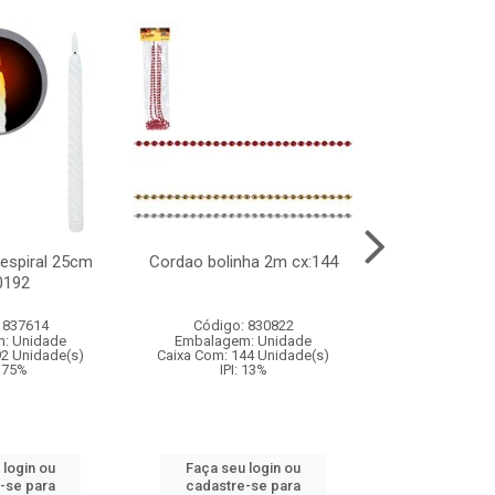
l espiral 25cm
Cordao bolinha 2m cx:144
Lata chap
0192
cx:0
 837614
Código: 830822
Código:
: Unidade
Embalagem: Unidade
Embalagem
92 Unidade(s)
Caixa Com: 144 Unidade(s)
Caixa Com: 6
9.75%
IPI: 13%
IPI: 
 login ou
Faça seu login ou
Faça seu 
-se para
cadastre-se para
cadastre