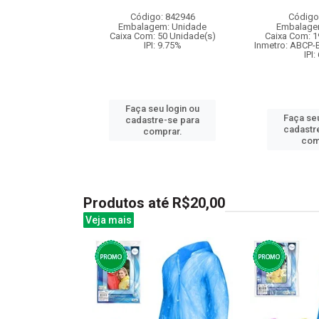
: 841269
Código: 842946
Código
m: Unidade
Embalagem: Unidade
Embalage
36 Unidade(s)
Caixa Com: 50 Unidade(s)
Caixa Com: 1
: 9.75%
IPI: 9.75%
Inmetro: ABCP-
IPI:
u login ou
Faça seu login ou
Faça seu
e-se para
cadastre-se para
cadastr
prar.
comprar.
com
Produtos até R$20,00
Veja mais