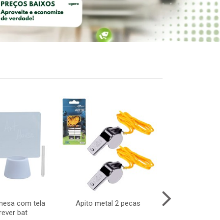
mesa com tela
Apito metal 2 pecas
Skate de ded
rever bat
cx:0