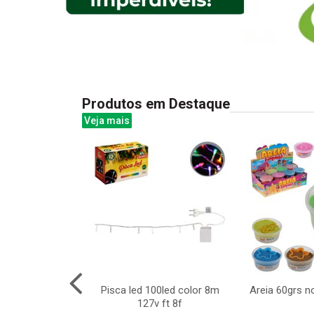
Produtos em Destaque
Veja mais
ta 200led bco
Pisca led 100led color 8m
Areia 60grs n
7v 8f cx:036
127v ft 8f