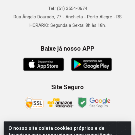
Tel.: (51) 3554-0674
Rua Ângelo Dourado, 77 - Anchieta - Porto Alegre - RS
HORÁRIO: Segunda a Sexta: 8h às 18h.
Baixe já nosso APP
Site Seguro
O nosso site coleta cookies próprios e de
Zein Importação e Comércio LTDA - Av. Senador Queiróz, 274
terceiros para proporcionar uma experiência