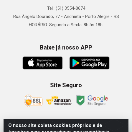
Tel.: (51) 3554-0674
Rua Ângelo Dourado, 77 - Anchieta - Porto Alegre - RS
HORÁRIO: Segunda a Sexta: 8h às 18h.
Baixe já nosso APP
Site Seguro
O nosso site coleta cookies próprios e de
Zein Importação e Comércio LTDA - Av. Senador Queiróz, 274
terceiros para proporcionar uma experiência