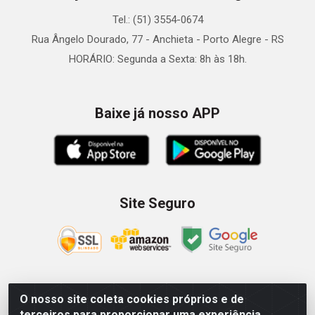
Tel.: (51) 3554-0674
Rua Ângelo Dourado, 77 - Anchieta - Porto Alegre - RS
HORÁRIO: Segunda a Sexta: 8h às 18h.
Baixe já nosso APP
Site Seguro
O nosso site coleta cookies próprios e de
Zein Importação e Comércio LTDA - Av. Senador Queiróz, 274
terceiros para proporcionar uma experiência