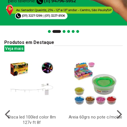
Produtos em Destaque
Veja mais
Pisca led 100led color 8m
Areia 60grs no pote c/molde
127v ft 8f