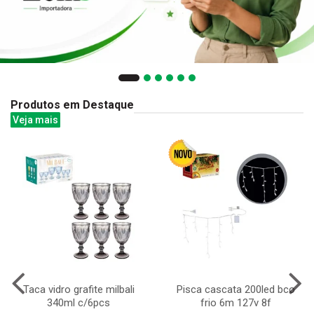
Produtos em Destaque
Veja mais
Taca vidro grafite milbali
Pisca cascata 200led bco
340ml c/6pcs
frio 6m 127v 8f