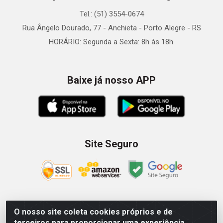
Tel.: (51) 3554-0674
Rua Ângelo Dourado, 77 - Anchieta - Porto Alegre - RS
HORÁRIO: Segunda a Sexta: 8h às 18h.
Baixe já nosso APP
Site Seguro
O nosso site coleta cookies próprios e de
Zein Importação e Comércio LTDA - Av. Senador Queiróz, 274
terceiros para proporcionar uma experiência