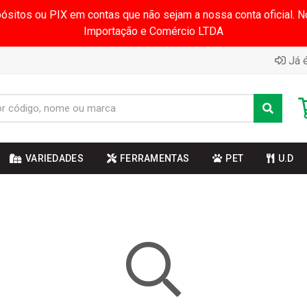
pósitos ou PIX em contas que não sejam a nossa conta oficial.
Importação e Comércio LTDA
Já é
VARIEDADES
FERRAMENTAS
PET
U.D