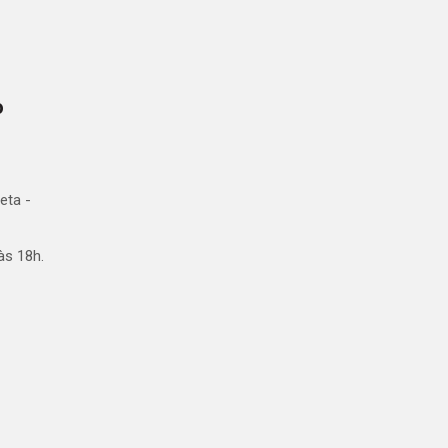
o
eta -
às 18h.