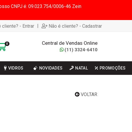
 Nosso CNPJ é: 09.023.754/0006-46 Zein
|
 cliente? - Entrar
Não é cliente? - Cadastrar
Central de Vendas Online
0
(11) 3324-6410
VIDROS
NOVIDADES
NATAL
PROMOÇÕES
VOLTAR