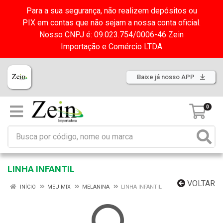
Para a sua segurança, não realizem depósitos ou
PIX em contas que não sejam a nossa conta oficial.
Nosso CNPJ é: 09.023.754/0006-46 Zein
Importação e Comércio LTDA
Baixe já nosso APP
0
LINHA INFANTIL
VOLTAR
INÍCIO
MEU MIX
MELANINA
LINHA INFANTIL