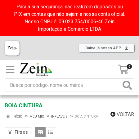
Para a sua segurança, não realizem depósitos ou
PIX em contas que não sejam a nossa conta oficial.
Nosso CNPJ é: 09.023.754/0006-46 Zein
Importação e Comércio LTDA
Baixe já nosso APP
0
BOIA CINTURA
VOLTAR
INÍCIO
MEU MIX
INFLAVEIS
BOIA CINTURA
Filtros