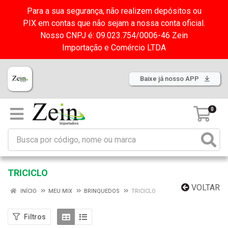
Para a sua segurança, não realizem depósitos ou
PIX em contas que não sejam a nossa conta oficial.
Nosso CNPJ é: 09.023.754/0006-46 Zein
Importação e Comércio LTDA
Baixe já nosso APP
0
TRICICLO
VOLTAR
INÍCIO
MEU MIX
BRINQUEDOS
TRICICLO
Filtros